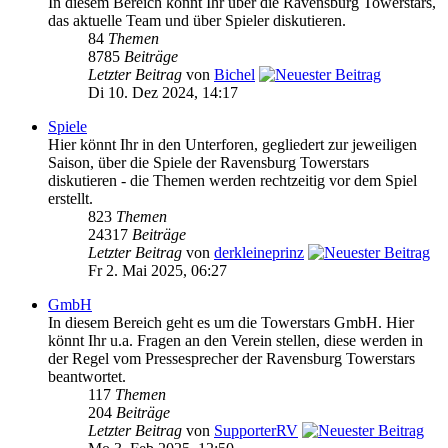
In diesem Bereich könnt Ihr über die Ravensburg Towerstars,
das aktuelle Team und über Spieler diskutieren.
84
Themen
8785
Beiträge
Letzter Beitrag
von
Bichel
Di 10. Dez 2024, 14:17
Spiele
Hier könnt Ihr in den Unterforen, gegliedert zur jeweiligen
Saison, über die Spiele der Ravensburg Towerstars
diskutieren - die Themen werden rechtzeitig vor dem Spiel
erstellt.
823
Themen
24317
Beiträge
Letzter Beitrag
von
derkleineprinz
Fr 2. Mai 2025, 06:27
GmbH
In diesem Bereich geht es um die Towerstars GmbH. Hier
könnt Ihr u.a. Fragen an den Verein stellen, diese werden in
der Regel vom Pressesprecher der Ravensburg Towerstars
beantwortet.
117
Themen
204
Beiträge
Letzter Beitrag
von
SupporterRV