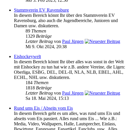
Mo 3. Feb 2025, 12:50
Stammverein EV Ravensburg
In diesem Bereich könnt Ihr über den Stammverein EV
Ravensburg, also auch die Jugendbereiche, Junioren und
Damen usw. diskutieren.
89
Themen
1329
Beiträge
Letzter Beitrag
von
Paul Jürgen
Mi 9. Okt 2024, 20:38
Eishockeywelt
In diesem Bereich könnt Ihr über alles was sonst in der Welt
mit Eishockey zu tun hat wie z.B. andere Vereine, die Ligen:
Oberliga, ESBG, DEL, DEL-II, NLA, NLB, EBEL, AHL,
ECHL, NHL usw. diskutieren.
184
Themen
1818
Beiträge
Letzter Beitrag
von
Paul Jürgen
Sa 18. Mai 2024, 15:13
Rund ums Eis / Abseits vom Eis
In diesem Bereich geht es um alles, was rund ums Eis und
abseits vom Eis passiert. Alles rund ums Eis ... Wie z.B.:
Media, Video, Wallpapers, Halle, Lautsprecher, Einlass,
Bewirtung, Fangesang, Fanartikel, Fanclubs, usw.. Alles