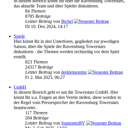
In diesem Bereich könnt Ihr über die Ravensburg Towerstars,
das aktuelle Team und über Spieler diskutieren.
84
Themen
8785
Beiträge
Letzter Beitrag
von
Bichel
Di 10. Dez 2024, 14:17
Spiele
Hier könnt Ihr in den Unterforen, gegliedert zur jeweiligen
Saison, über die Spiele der Ravensburg Towerstars
diskutieren - die Themen werden rechtzeitig vor dem Spiel
erstellt.
823
Themen
24317
Beiträge
Letzter Beitrag
von
derkleineprinz
Fr 2. Mai 2025, 06:27
GmbH
In diesem Bereich geht es um die Towerstars GmbH. Hier
könnt Ihr u.a. Fragen an den Verein stellen, diese werden in
der Regel vom Pressesprecher der Ravensburg Towerstars
beantwortet.
117
Themen
204
Beiträge
Letzter Beitrag
von
SupporterRV