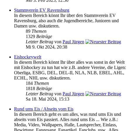
Mo 3. Feb 2025, 12:50
Stammverein EV Ravensburg
In diesem Bereich könnt Ihr über den Stammverein EV
Ravensburg, also auch die Jugendbereiche, Junioren und
Damen usw. diskutieren.
89
Themen
1329
Beiträge
Letzter Beitrag
von
Paul Jürgen
Mi 9. Okt 2024, 20:38
Eishockeywelt
In diesem Bereich könnt Ihr über alles was sonst in der Welt
mit Eishockey zu tun hat wie z.B. andere Vereine, die Ligen:
Oberliga, ESBG, DEL, DEL-II, NLA, NLB, EBEL, AHL,
ECHL, NHL usw. diskutieren.
184
Themen
1818
Beiträge
Letzter Beitrag
von
Paul Jürgen
Sa 18. Mai 2024, 15:13
Rund ums Eis / Abseits vom Eis
In diesem Bereich geht es um alles, was rund ums Eis und
abseits vom Eis passiert. Alles rund ums Eis ... Wie z.B.:
Media, Video, Wallpapers, Halle, Lautsprecher, Einlass,
Bewirtung, Fangesang, Fanartikel, Fanclubs, usw.. Alles