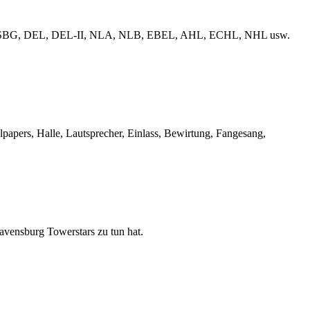
erliga, ESBG, DEL, DEL-II, NLA, NLB, EBEL, AHL, ECHL, NHL usw.
llpapers, Halle, Lautsprecher, Einlass, Bewirtung, Fangesang,
Ravensburg Towerstars zu tun hat.