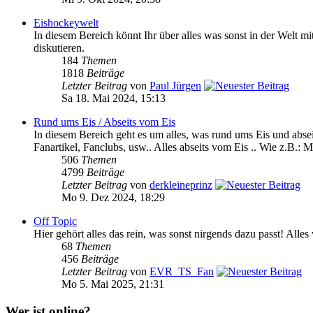
Eishockeywelt
In diesem Bereich könnt Ihr über alles was sonst in der We
diskutieren.
184
Themen
1818
Beiträge
Letzter Beitrag
von
Paul Jürgen
Sa 18. Mai 2024, 15:13
Rund ums Eis / Abseits vom Eis
In diesem Bereich geht es um alles, was rund ums Eis und absei
Fanartikel, Fanclubs, usw.. Alles abseits vom Eis .. Wie z.B.: M
506
Themen
4799
Beiträge
Letzter Beitrag
von
derkleineprinz
Mo 9. Dez 2024, 18:29
Off Topic
Hier gehört alles das rein, was sonst nirgends dazu passt! Alle
68
Themen
456
Beiträge
Letzter Beitrag
von
EVR_TS_Fan
Mo 5. Mai 2025, 21:31
Wer ist online?