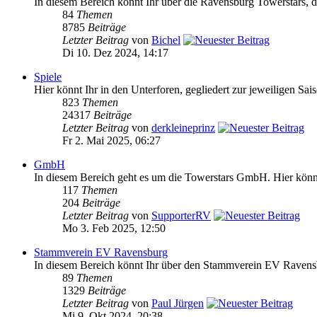
In diesem Bereich könnt Ihr über die Ravensburg Towerstars, da
84
Themen
8785
Beiträge
Letzter Beitrag
von
Bichel
Di 10. Dez 2024, 14:17
Spiele
Hier könnt Ihr in den Unterforen, gegliedert zur jeweiligen Sai
823
Themen
24317
Beiträge
Letzter Beitrag
von
derkleineprinz
Fr 2. Mai 2025, 06:27
GmbH
In diesem Bereich geht es um die Towerstars GmbH. Hier könnt 
117
Themen
204
Beiträge
Letzter Beitrag
von
SupporterRV
Mo 3. Feb 2025, 12:50
Stammverein EV Ravensburg
In diesem Bereich könnt Ihr über den Stammverein EV Ravensb
89
Themen
1329
Beiträge
Letzter Beitrag
von
Paul Jürgen
Mi 9. Okt 2024, 20:38