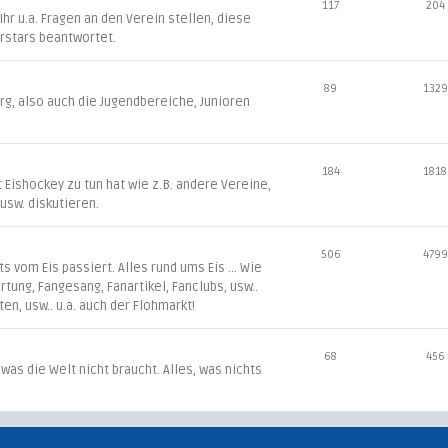
117
204
r u.a. Fragen an den Verein stellen, diese
rstars beantwortet.
89
1329
g, also auch die Jugendbereiche, Junioren
184
1818
t Eishockey zu tun hat wie z.B. andere Vereine,
L usw. diskutieren.
506
4799
 vom Eis passiert. Alles rund ums Eis ... Wie
irtung, Fangesang, Fanartikel, Fanclubs, usw..
ten, usw.. u.a. auch der Flohmarkt!
68
456
 was die Welt nicht braucht. Alles, was nichts