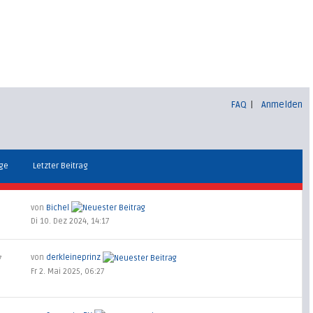
FAQ
|
Anmelden
äge
Letzter Beitrag
von
Bichel
Di 10. Dez 2024, 14:17
von
derkleineprinz
7
Fr 2. Mai 2025, 06:27