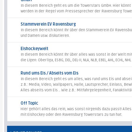
In diesem Bereich geht es um die Towerstars GmbH. Hier könnt Ih
werden in der Regel vom Pressesprecher der Ravensburg Towe
Stammverein EV Ravensburg
In diesem Bereich könnt Ihr über den Stammverein EV Ravensbur
und Damen usw. diskutieren.
Eishockeywelt
In diesem Bereich könnt Ihr über alles was sonst in der Welt mi
die Ligen: Oberliga, ESBG, DEL, DEL-II, NLA, NLB, EBEL, AHL, ECHL, NH
Rund ums Eis / Abseits vom Eis
In diesem Bereich geht es um alles, was rund ums Eis und abseits
z.B.: Media, Video, Wallpapers, Halle, Lautsprecher, Einlass, Bew
Alles abseits vom Eis .. Wie z.B.: Mitfahrgelegenheit, Fanaktivitä
Off Topic
Hier gehört alles das rein, was sonst nirgends dazu passt! Alles
mit Eishockey oder den Ravensburg Towerstars zu tun hat.