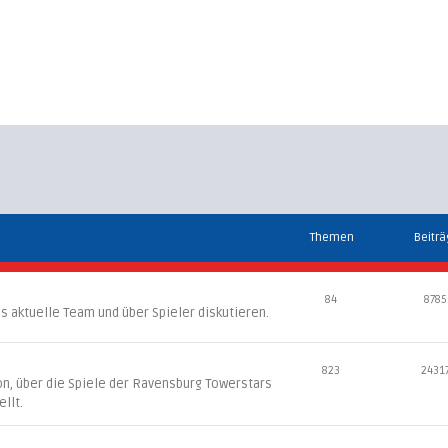
Themen
Beitr
84
8785
s aktuelle Team und über Spieler diskutieren.
823
2431
son, über die Spiele der Ravensburg Towerstars
llt.