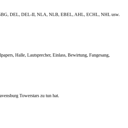
erliga, ESBG, DEL, DEL-II, NLA, NLB, EBEL, AHL, ECHL, NHL usw.
llpapers, Halle, Lautsprecher, Einlass, Bewirtung, Fangesang,
Ravensburg Towerstars zu tun hat.