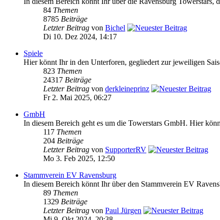
In diesem Bereich könnt Ihr über die Ravensburg Towerstars, da
84
Themen
8785
Beiträge
Letzter Beitrag
von
Bichel
Di 10. Dez 2024, 14:17
Spiele
Hier könnt Ihr in den Unterforen, gegliedert zur jeweiligen Sai
823
Themen
24317
Beiträge
Letzter Beitrag
von
derkleineprinz
Fr 2. Mai 2025, 06:27
GmbH
In diesem Bereich geht es um die Towerstars GmbH. Hier könnt 
117
Themen
204
Beiträge
Letzter Beitrag
von
SupporterRV
Mo 3. Feb 2025, 12:50
Stammverein EV Ravensburg
In diesem Bereich könnt Ihr über den Stammverein EV Ravensb
89
Themen
1329
Beiträge
Letzter Beitrag
von
Paul Jürgen
Mi 9. Okt 2024, 20:38