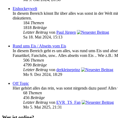
Eishockeywelt
In diesem Bereich könnt Ihr über alles was sonst in der We
diskutieren.
184
Themen
1818
Beiträge
Letzter Beitrag
von
Paul Jürgen
Sa 18. Mai 2024, 15:13
Rund ums Eis / Abseits vom Eis
In diesem Bereich geht es um alles, was rund ums Eis und absei
Fanartikel, Fanclubs, usw.. Alles abseits vom Eis .. Wie z.B.: M
506
Themen
4799
Beiträge
Letzter Beitrag
von
derkleineprinz
Mo 9. Dez 2024, 18:29
Off Topic
Hier gehört alles das rein, was sonst nirgends dazu passt! Alle
68
Themen
456
Beiträge
Letzter Beitrag
von
EVR_TS_Fan
Mo 5. Mai 2025, 21:31
Wer ist online?