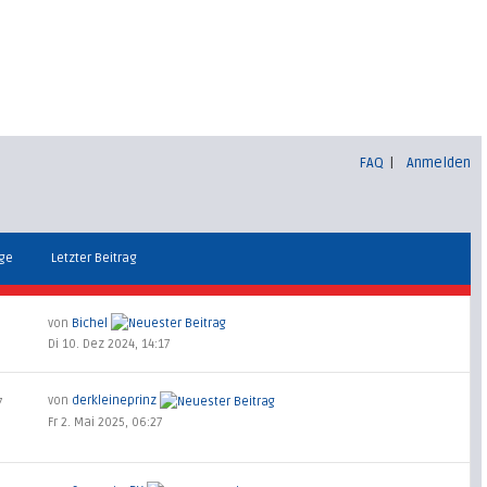
FAQ
|
Anmelden
äge
Letzter Beitrag
von
Bichel
Di 10. Dez 2024, 14:17
von
derkleineprinz
7
Fr 2. Mai 2025, 06:27