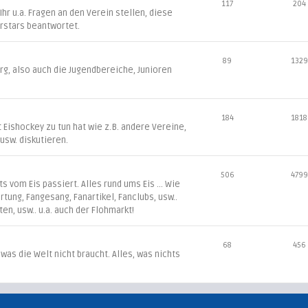
117
204
r u.a. Fragen an den Verein stellen, diese
rstars beantwortet.
89
1329
g, also auch die Jugendbereiche, Junioren
184
1818
t Eishockey zu tun hat wie z.B. andere Vereine,
L usw. diskutieren.
506
4799
 vom Eis passiert. Alles rund ums Eis ... Wie
irtung, Fangesang, Fanartikel, Fanclubs, usw..
ten, usw.. u.a. auch der Flohmarkt!
68
456
 was die Welt nicht braucht. Alles, was nichts