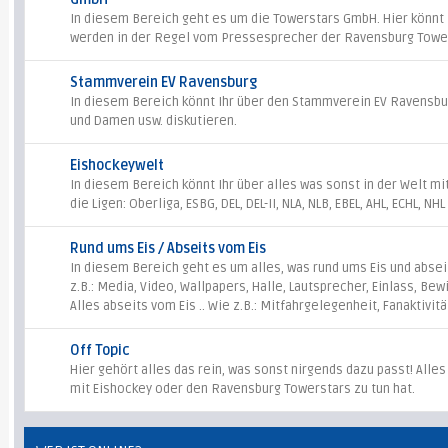
In diesem Bereich geht es um die Towerstars GmbH. Hier könnt Ih
werden in der Regel vom Pressesprecher der Ravensburg Towe
Stammverein EV Ravensburg
In diesem Bereich könnt Ihr über den Stammverein EV Ravensbur
und Damen usw. diskutieren.
Eishockeywelt
In diesem Bereich könnt Ihr über alles was sonst in der Welt mi
die Ligen: Oberliga, ESBG, DEL, DEL-II, NLA, NLB, EBEL, AHL, ECHL, NH
Rund ums Eis / Abseits vom Eis
In diesem Bereich geht es um alles, was rund ums Eis und abseits
z.B.: Media, Video, Wallpapers, Halle, Lautsprecher, Einlass, Bew
Alles abseits vom Eis .. Wie z.B.: Mitfahrgelegenheit, Fanaktivitä
Off Topic
Hier gehört alles das rein, was sonst nirgends dazu passt! Alles
mit Eishockey oder den Ravensburg Towerstars zu tun hat.