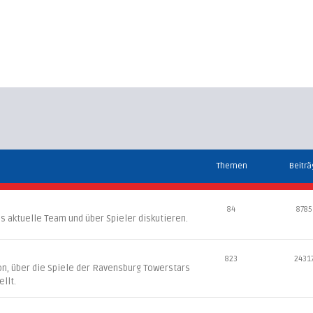
Themen
Beitr
84
8785
s aktuelle Team und über Spieler diskutieren.
823
2431
son, über die Spiele der Ravensburg Towerstars
llt.