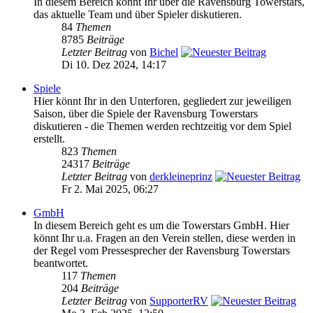
In diesem Bereich könnt Ihr über die Ravensburg Towerstars,
das aktuelle Team und über Spieler diskutieren.
84
Themen
8785
Beiträge
Letzter Beitrag
von
Bichel
Di 10. Dez 2024, 14:17
Spiele
Hier könnt Ihr in den Unterforen, gegliedert zur jeweiligen
Saison, über die Spiele der Ravensburg Towerstars
diskutieren - die Themen werden rechtzeitig vor dem Spiel
erstellt.
823
Themen
24317
Beiträge
Letzter Beitrag
von
derkleineprinz
Fr 2. Mai 2025, 06:27
GmbH
In diesem Bereich geht es um die Towerstars GmbH. Hier
könnt Ihr u.a. Fragen an den Verein stellen, diese werden in
der Regel vom Pressesprecher der Ravensburg Towerstars
beantwortet.
117
Themen
204
Beiträge
Letzter Beitrag
von
SupporterRV