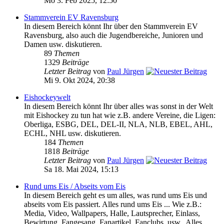
Mo 3. Feb 2025, 12:50
Stammverein EV Ravensburg
In diesem Bereich könnt Ihr über den Stammverein EV
Ravensburg, also auch die Jugendbereiche, Junioren und
Damen usw. diskutieren.
89
Themen
1329
Beiträge
Letzter Beitrag
von
Paul Jürgen
Mi 9. Okt 2024, 20:38
Eishockeywelt
In diesem Bereich könnt Ihr über alles was sonst in der Welt
mit Eishockey zu tun hat wie z.B. andere Vereine, die Ligen:
Oberliga, ESBG, DEL, DEL-II, NLA, NLB, EBEL, AHL,
ECHL, NHL usw. diskutieren.
184
Themen
1818
Beiträge
Letzter Beitrag
von
Paul Jürgen
Sa 18. Mai 2024, 15:13
Rund ums Eis / Abseits vom Eis
In diesem Bereich geht es um alles, was rund ums Eis und
abseits vom Eis passiert. Alles rund ums Eis ... Wie z.B.:
Media, Video, Wallpapers, Halle, Lautsprecher, Einlass,
Bewirtung, Fangesang, Fanartikel, Fanclubs, usw.. Alles