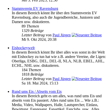
Mo 3. Feb 2025, 12:50
Stammverein EV Ravensburg
In diesem Bereich könnt Ihr über den Stammverein EV
Ravensburg, also auch die Jugendbereiche, Junioren und
Damen usw. diskutieren.
89
Themen
1329
Beiträge
Letzter Beitrag
von
Paul Jürgen
Mi 9. Okt 2024, 20:38
Eishockeywelt
In diesem Bereich könnt Ihr über alles was sonst in der Welt
mit Eishockey zu tun hat wie z.B. andere Vereine, die Ligen:
Oberliga, ESBG, DEL, DEL-II, NLA, NLB, EBEL, AHL,
ECHL, NHL usw. diskutieren.
184
Themen
1818
Beiträge
Letzter Beitrag
von
Paul Jürgen
Sa 18. Mai 2024, 15:13
Rund ums Eis / Abseits vom Eis
In diesem Bereich geht es um alles, was rund ums Eis und
abseits vom Eis passiert. Alles rund ums Eis ... Wie z.B.:
Media, Video, Wallpapers, Halle, Lautsprecher, Einlass,
Bewirtung, Fangesang, Fanartikel, Fanclubs, usw.. Alles