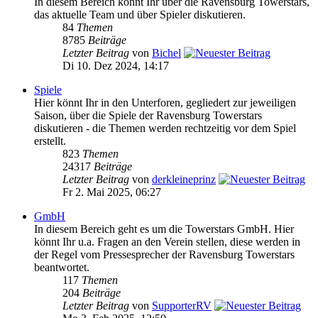
In diesem Bereich könnt Ihr über die Ravensburg Towerstars,
das aktuelle Team und über Spieler diskutieren.
84
Themen
8785
Beiträge
Letzter Beitrag
von
Bichel
Di 10. Dez 2024, 14:17
Spiele
Hier könnt Ihr in den Unterforen, gegliedert zur jeweiligen
Saison, über die Spiele der Ravensburg Towerstars
diskutieren - die Themen werden rechtzeitig vor dem Spiel
erstellt.
823
Themen
24317
Beiträge
Letzter Beitrag
von
derkleineprinz
Fr 2. Mai 2025, 06:27
GmbH
In diesem Bereich geht es um die Towerstars GmbH. Hier
könnt Ihr u.a. Fragen an den Verein stellen, diese werden in
der Regel vom Pressesprecher der Ravensburg Towerstars
beantwortet.
117
Themen
204
Beiträge
Letzter Beitrag
von
SupporterRV