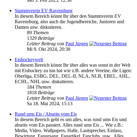
Mo 3. Feb 2025, 12:50
Stammverein EV Ravensburg
In diesem Bereich könnt Ihr über den Stammverein EV
Ravensburg, also auch die Jugendbereiche, Junioren und
Damen usw. diskutieren.
89
Themen
1329
Beiträge
Letzter Beitrag
von
Paul Jürgen
Mi 9. Okt 2024, 20:38
Eishockeywelt
In diesem Bereich könnt Ihr über alles was sonst in der Welt
mit Eishockey zu tun hat wie z.B. andere Vereine, die Ligen:
Oberliga, ESBG, DEL, DEL-II, NLA, NLB, EBEL, AHL,
ECHL, NHL usw. diskutieren.
184
Themen
1818
Beiträge
Letzter Beitrag
von
Paul Jürgen
Sa 18. Mai 2024, 15:13
Rund ums Eis / Abseits vom Eis
In diesem Bereich geht es um alles, was rund ums Eis und
abseits vom Eis passiert. Alles rund ums Eis ... Wie z.B.:
Media, Video, Wallpapers, Halle, Lautsprecher, Einlass,
Bewirtung, Fangesang, Fanartikel, Fanclubs, usw.. Alles