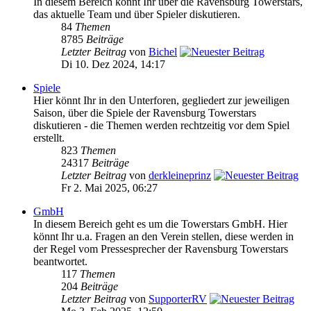
In diesem Bereich könnt Ihr über die Ravensburg Towerstars,
das aktuelle Team und über Spieler diskutieren.
84
Themen
8785
Beiträge
Letzter Beitrag
von
Bichel
Di 10. Dez 2024, 14:17
Spiele
Hier könnt Ihr in den Unterforen, gegliedert zur jeweiligen
Saison, über die Spiele der Ravensburg Towerstars
diskutieren - die Themen werden rechtzeitig vor dem Spiel
erstellt.
823
Themen
24317
Beiträge
Letzter Beitrag
von
derkleineprinz
Fr 2. Mai 2025, 06:27
GmbH
In diesem Bereich geht es um die Towerstars GmbH. Hier
könnt Ihr u.a. Fragen an den Verein stellen, diese werden in
der Regel vom Pressesprecher der Ravensburg Towerstars
beantwortet.
117
Themen
204
Beiträge
Letzter Beitrag
von
SupporterRV