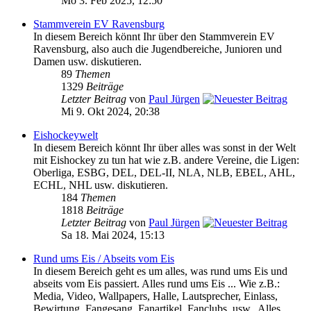
Mo 3. Feb 2025, 12:50
Stammverein EV Ravensburg
In diesem Bereich könnt Ihr über den Stammverein EV
Ravensburg, also auch die Jugendbereiche, Junioren und
Damen usw. diskutieren.
89
Themen
1329
Beiträge
Letzter Beitrag
von
Paul Jürgen
Mi 9. Okt 2024, 20:38
Eishockeywelt
In diesem Bereich könnt Ihr über alles was sonst in der Welt
mit Eishockey zu tun hat wie z.B. andere Vereine, die Ligen:
Oberliga, ESBG, DEL, DEL-II, NLA, NLB, EBEL, AHL,
ECHL, NHL usw. diskutieren.
184
Themen
1818
Beiträge
Letzter Beitrag
von
Paul Jürgen
Sa 18. Mai 2024, 15:13
Rund ums Eis / Abseits vom Eis
In diesem Bereich geht es um alles, was rund ums Eis und
abseits vom Eis passiert. Alles rund ums Eis ... Wie z.B.:
Media, Video, Wallpapers, Halle, Lautsprecher, Einlass,
Bewirtung, Fangesang, Fanartikel, Fanclubs, usw.. Alles