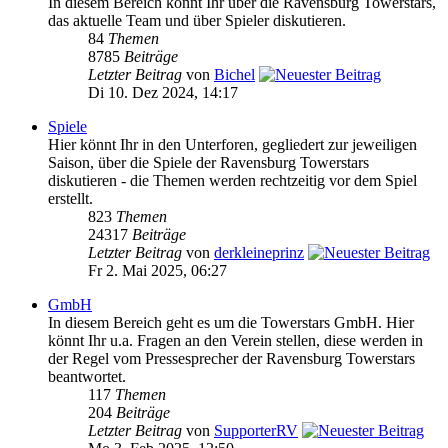
In diesem Bereich könnt Ihr über die Ravensburg Towerstars,
das aktuelle Team und über Spieler diskutieren.
84
Themen
8785
Beiträge
Letzter Beitrag
von
Bichel
Di 10. Dez 2024, 14:17
Spiele
Hier könnt Ihr in den Unterforen, gegliedert zur jeweiligen
Saison, über die Spiele der Ravensburg Towerstars
diskutieren - die Themen werden rechtzeitig vor dem Spiel
erstellt.
823
Themen
24317
Beiträge
Letzter Beitrag
von
derkleineprinz
Fr 2. Mai 2025, 06:27
GmbH
In diesem Bereich geht es um die Towerstars GmbH. Hier
könnt Ihr u.a. Fragen an den Verein stellen, diese werden in
der Regel vom Pressesprecher der Ravensburg Towerstars
beantwortet.
117
Themen
204
Beiträge
Letzter Beitrag
von
SupporterRV