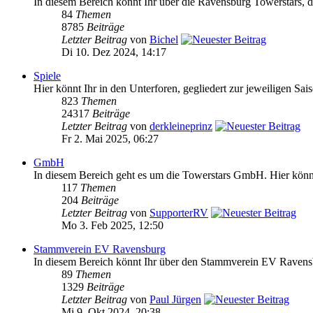
In diesem Bereich könnt Ihr über die Ravensburg Towerstars, da
84
Themen
8785
Beiträge
Letzter Beitrag
von
Bichel
Di 10. Dez 2024, 14:17
Spiele
Hier könnt Ihr in den Unterforen, gegliedert zur jeweiligen Sai
823
Themen
24317
Beiträge
Letzter Beitrag
von
derkleineprinz
Fr 2. Mai 2025, 06:27
GmbH
In diesem Bereich geht es um die Towerstars GmbH. Hier könnt 
117
Themen
204
Beiträge
Letzter Beitrag
von
SupporterRV
Mo 3. Feb 2025, 12:50
Stammverein EV Ravensburg
In diesem Bereich könnt Ihr über den Stammverein EV Ravensb
89
Themen
1329
Beiträge
Letzter Beitrag
von
Paul Jürgen
Mi 9. Okt 2024, 20:38