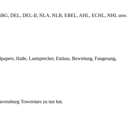
erliga, ESBG, DEL, DEL-II, NLA, NLB, EBEL, AHL, ECHL, NHL usw.
llpapers, Halle, Lautsprecher, Einlass, Bewirtung, Fangesang,
Ravensburg Towerstars zu tun hat.