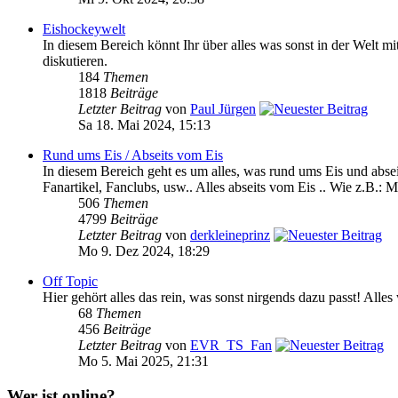
Eishockeywelt
In diesem Bereich könnt Ihr über alles was sonst in der We
diskutieren.
184
Themen
1818
Beiträge
Letzter Beitrag
von
Paul Jürgen
Sa 18. Mai 2024, 15:13
Rund ums Eis / Abseits vom Eis
In diesem Bereich geht es um alles, was rund ums Eis und absei
Fanartikel, Fanclubs, usw.. Alles abseits vom Eis .. Wie z.B.: M
506
Themen
4799
Beiträge
Letzter Beitrag
von
derkleineprinz
Mo 9. Dez 2024, 18:29
Off Topic
Hier gehört alles das rein, was sonst nirgends dazu passt! Alle
68
Themen
456
Beiträge
Letzter Beitrag
von
EVR_TS_Fan
Mo 5. Mai 2025, 21:31
Wer ist online?