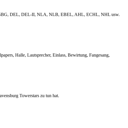
erliga, ESBG, DEL, DEL-II, NLA, NLB, EBEL, AHL, ECHL, NHL usw.
llpapers, Halle, Lautsprecher, Einlass, Bewirtung, Fangesang,
Ravensburg Towerstars zu tun hat.