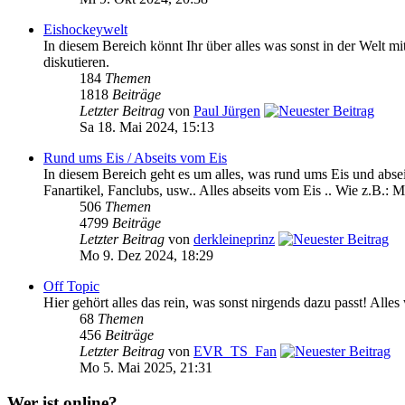
Eishockeywelt
In diesem Bereich könnt Ihr über alles was sonst in der We
diskutieren.
184
Themen
1818
Beiträge
Letzter Beitrag
von
Paul Jürgen
Sa 18. Mai 2024, 15:13
Rund ums Eis / Abseits vom Eis
In diesem Bereich geht es um alles, was rund ums Eis und absei
Fanartikel, Fanclubs, usw.. Alles abseits vom Eis .. Wie z.B.: M
506
Themen
4799
Beiträge
Letzter Beitrag
von
derkleineprinz
Mo 9. Dez 2024, 18:29
Off Topic
Hier gehört alles das rein, was sonst nirgends dazu passt! Alle
68
Themen
456
Beiträge
Letzter Beitrag
von
EVR_TS_Fan
Mo 5. Mai 2025, 21:31
Wer ist online?