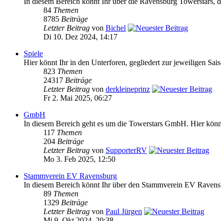
In diesem Bereich könnt Ihr über die Ravensburg Towerstars, da
84
Themen
8785
Beiträge
Letzter Beitrag
von
Bichel
Di 10. Dez 2024, 14:17
Spiele
Hier könnt Ihr in den Unterforen, gegliedert zur jeweiligen Sai
823
Themen
24317
Beiträge
Letzter Beitrag
von
derkleineprinz
Fr 2. Mai 2025, 06:27
GmbH
In diesem Bereich geht es um die Towerstars GmbH. Hier könnt 
117
Themen
204
Beiträge
Letzter Beitrag
von
SupporterRV
Mo 3. Feb 2025, 12:50
Stammverein EV Ravensburg
In diesem Bereich könnt Ihr über den Stammverein EV Ravensb
89
Themen
1329
Beiträge
Letzter Beitrag
von
Paul Jürgen
Mi 9. Okt 2024, 20:38