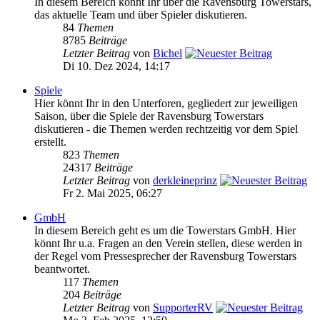
In diesem Bereich könnt Ihr über die Ravensburg Towerstars,
das aktuelle Team und über Spieler diskutieren.
84
Themen
8785
Beiträge
Letzter Beitrag
von
Bichel
Di 10. Dez 2024, 14:17
Spiele
Hier könnt Ihr in den Unterforen, gegliedert zur jeweiligen
Saison, über die Spiele der Ravensburg Towerstars
diskutieren - die Themen werden rechtzeitig vor dem Spiel
erstellt.
823
Themen
24317
Beiträge
Letzter Beitrag
von
derkleineprinz
Fr 2. Mai 2025, 06:27
GmbH
In diesem Bereich geht es um die Towerstars GmbH. Hier
könnt Ihr u.a. Fragen an den Verein stellen, diese werden in
der Regel vom Pressesprecher der Ravensburg Towerstars
beantwortet.
117
Themen
204
Beiträge
Letzter Beitrag
von
SupporterRV