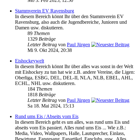
Mo 3. Feb 2025, 12:50
Stammverein EV Ravensburg
In diesem Bereich könnt Ihr über den Stammverein EV
Ravensburg, also auch die Jugendbereiche, Junioren und
Damen usw. diskutieren.
89
Themen
1329
Beiträge
Letzter Beitrag
von
Paul Jürgen
Mi 9. Okt 2024, 20:38
Eishockeywelt
In diesem Bereich könnt Ihr über alles was sonst in der Welt
mit Eishockey zu tun hat wie z.B. andere Vereine, die Ligen:
Oberliga, ESBG, DEL, DEL-II, NLA, NLB, EBEL, AHL,
ECHL, NHL usw. diskutieren.
184
Themen
1818
Beiträge
Letzter Beitrag
von
Paul Jürgen
Sa 18. Mai 2024, 15:13
Rund ums Eis / Abseits vom Eis
In diesem Bereich geht es um alles, was rund ums Eis und
abseits vom Eis passiert. Alles rund ums Eis ... Wie z.B.:
Media, Video, Wallpapers, Halle, Lautsprecher, Einlass,
Bewirtung, Fangesang, Fanartikel, Fanclubs, usw.. Alles