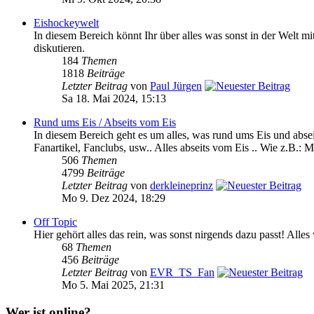
Eishockeywelt
In diesem Bereich könnt Ihr über alles was sonst in der We
diskutieren.
184
Themen
1818
Beiträge
Letzter Beitrag
von
Paul Jürgen
Sa 18. Mai 2024, 15:13
Rund ums Eis / Abseits vom Eis
In diesem Bereich geht es um alles, was rund ums Eis und absei
Fanartikel, Fanclubs, usw.. Alles abseits vom Eis .. Wie z.B.: M
506
Themen
4799
Beiträge
Letzter Beitrag
von
derkleineprinz
Mo 9. Dez 2024, 18:29
Off Topic
Hier gehört alles das rein, was sonst nirgends dazu passt! Alle
68
Themen
456
Beiträge
Letzter Beitrag
von
EVR_TS_Fan
Mo 5. Mai 2025, 21:31
Wer ist online?