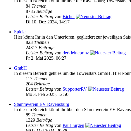
In diesem Bereich könnt Ihr über die Ravensburg Towerstars, da
84
Themen
8785
Beiträge
Letzter Beitrag
von
Bichel
Di 10. Dez 2024, 14:17
Spiele
Hier könnt Ihr in den Unterforen, gegliedert zur jeweiligen Sai
823
Themen
24317
Beiträge
Letzter Beitrag
von
derkleineprinz
Fr 2. Mai 2025, 06:27
GmbH
In diesem Bereich geht es um die Towerstars GmbH. Hier könnt 
117
Themen
204
Beiträge
Letzter Beitrag
von
SupporterRV
Mo 3. Feb 2025, 12:50
Stammverein EV Ravensburg
In diesem Bereich könnt Ihr über den Stammverein EV Ravensb
89
Themen
1329
Beiträge
Letzter Beitrag
von
Paul Jürgen
Mi 9. Okt 2024, 20:38