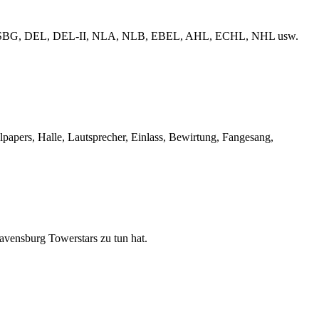
erliga, ESBG, DEL, DEL-II, NLA, NLB, EBEL, AHL, ECHL, NHL usw.
llpapers, Halle, Lautsprecher, Einlass, Bewirtung, Fangesang,
Ravensburg Towerstars zu tun hat.