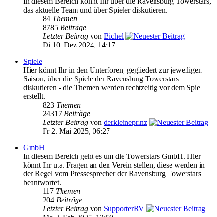
In diesem Bereich könnt Ihr über die Ravensburg Towerstars,
das aktuelle Team und über Spieler diskutieren.
84
Themen
8785
Beiträge
Letzter Beitrag
von
Bichel
Di 10. Dez 2024, 14:17
Spiele
Hier könnt Ihr in den Unterforen, gegliedert zur jeweiligen
Saison, über die Spiele der Ravensburg Towerstars
diskutieren - die Themen werden rechtzeitig vor dem Spiel
erstellt.
823
Themen
24317
Beiträge
Letzter Beitrag
von
derkleineprinz
Fr 2. Mai 2025, 06:27
GmbH
In diesem Bereich geht es um die Towerstars GmbH. Hier
könnt Ihr u.a. Fragen an den Verein stellen, diese werden in
der Regel vom Pressesprecher der Ravensburg Towerstars
beantwortet.
117
Themen
204
Beiträge
Letzter Beitrag
von
SupporterRV