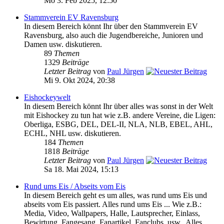
Mo 3. Feb 2025, 12:50
Stammverein EV Ravensburg
In diesem Bereich könnt Ihr über den Stammverein EV
Ravensburg, also auch die Jugendbereiche, Junioren und
Damen usw. diskutieren.
89
Themen
1329
Beiträge
Letzter Beitrag
von
Paul Jürgen
Mi 9. Okt 2024, 20:38
Eishockeywelt
In diesem Bereich könnt Ihr über alles was sonst in der Welt
mit Eishockey zu tun hat wie z.B. andere Vereine, die Ligen:
Oberliga, ESBG, DEL, DEL-II, NLA, NLB, EBEL, AHL,
ECHL, NHL usw. diskutieren.
184
Themen
1818
Beiträge
Letzter Beitrag
von
Paul Jürgen
Sa 18. Mai 2024, 15:13
Rund ums Eis / Abseits vom Eis
In diesem Bereich geht es um alles, was rund ums Eis und
abseits vom Eis passiert. Alles rund ums Eis ... Wie z.B.:
Media, Video, Wallpapers, Halle, Lautsprecher, Einlass,
Bewirtung, Fangesang, Fanartikel, Fanclubs, usw.. Alles