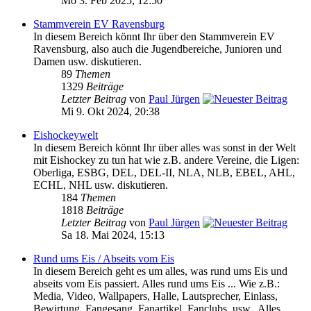
Mo 3. Feb 2025, 12:50
Stammverein EV Ravensburg
In diesem Bereich könnt Ihr über den Stammverein EV
Ravensburg, also auch die Jugendbereiche, Junioren und
Damen usw. diskutieren.
89
Themen
1329
Beiträge
Letzter Beitrag
von
Paul Jürgen
Mi 9. Okt 2024, 20:38
Eishockeywelt
In diesem Bereich könnt Ihr über alles was sonst in der Welt
mit Eishockey zu tun hat wie z.B. andere Vereine, die Ligen:
Oberliga, ESBG, DEL, DEL-II, NLA, NLB, EBEL, AHL,
ECHL, NHL usw. diskutieren.
184
Themen
1818
Beiträge
Letzter Beitrag
von
Paul Jürgen
Sa 18. Mai 2024, 15:13
Rund ums Eis / Abseits vom Eis
In diesem Bereich geht es um alles, was rund ums Eis und
abseits vom Eis passiert. Alles rund ums Eis ... Wie z.B.:
Media, Video, Wallpapers, Halle, Lautsprecher, Einlass,
Bewirtung, Fangesang, Fanartikel, Fanclubs, usw.. Alles