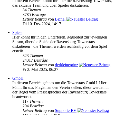
In diesem Bereich könnt Ihr über die Ravensburg Towerstars,
das aktuelle Team und über Spieler diskutieren.
84
Themen
8785
Beiträge
Letzter Beitrag
von
Bichel
Di 10. Dez 2024, 14:17
Spiele
Hier könnt Ihr in den Unterforen, gegliedert zur jeweiligen
Saison, über die Spiele der Ravensburg Towerstars
diskutieren - die Themen werden rechtzeitig vor dem Spiel
erstellt.
823
Themen
24317
Beiträge
Letzter Beitrag
von
derkleineprinz
Fr 2. Mai 2025, 06:27
GmbH
In diesem Bereich geht es um die Towerstars GmbH. Hier
könnt Ihr u.a. Fragen an den Verein stellen, diese werden in
der Regel vom Pressesprecher der Ravensburg Towerstars
beantwortet.
117
Themen
204
Beiträge
Letzter Beitrag
von
SupporterRV