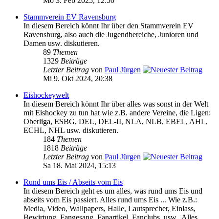
Mo 3. Feb 2025, 12:50
Stammverein EV Ravensburg
In diesem Bereich könnt Ihr über den Stammverein EV
Ravensburg, also auch die Jugendbereiche, Junioren und
Damen usw. diskutieren.
89
Themen
1329
Beiträge
Letzter Beitrag
von
Paul Jürgen
Mi 9. Okt 2024, 20:38
Eishockeywelt
In diesem Bereich könnt Ihr über alles was sonst in der Welt
mit Eishockey zu tun hat wie z.B. andere Vereine, die Ligen:
Oberliga, ESBG, DEL, DEL-II, NLA, NLB, EBEL, AHL,
ECHL, NHL usw. diskutieren.
184
Themen
1818
Beiträge
Letzter Beitrag
von
Paul Jürgen
Sa 18. Mai 2024, 15:13
Rund ums Eis / Abseits vom Eis
In diesem Bereich geht es um alles, was rund ums Eis und
abseits vom Eis passiert. Alles rund ums Eis ... Wie z.B.:
Media, Video, Wallpapers, Halle, Lautsprecher, Einlass,
Bewirtung, Fangesang, Fanartikel, Fanclubs, usw.. Alles