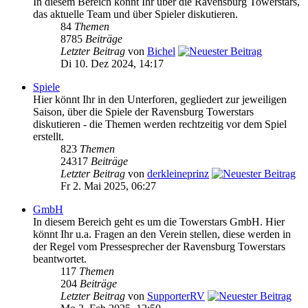
In diesem Bereich könnt Ihr über die Ravensburg Towerstars,
das aktuelle Team und über Spieler diskutieren.
84
Themen
8785
Beiträge
Letzter Beitrag
von
Bichel
Di 10. Dez 2024, 14:17
Spiele
Hier könnt Ihr in den Unterforen, gegliedert zur jeweiligen
Saison, über die Spiele der Ravensburg Towerstars
diskutieren - die Themen werden rechtzeitig vor dem Spiel
erstellt.
823
Themen
24317
Beiträge
Letzter Beitrag
von
derkleineprinz
Fr 2. Mai 2025, 06:27
GmbH
In diesem Bereich geht es um die Towerstars GmbH. Hier
könnt Ihr u.a. Fragen an den Verein stellen, diese werden in
der Regel vom Pressesprecher der Ravensburg Towerstars
beantwortet.
117
Themen
204
Beiträge
Letzter Beitrag
von
SupporterRV