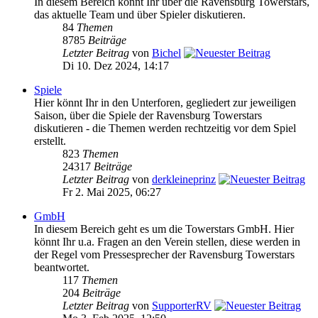
In diesem Bereich könnt Ihr über die Ravensburg Towerstars,
das aktuelle Team und über Spieler diskutieren.
84
Themen
8785
Beiträge
Letzter Beitrag
von
Bichel
Di 10. Dez 2024, 14:17
Spiele
Hier könnt Ihr in den Unterforen, gegliedert zur jeweiligen
Saison, über die Spiele der Ravensburg Towerstars
diskutieren - die Themen werden rechtzeitig vor dem Spiel
erstellt.
823
Themen
24317
Beiträge
Letzter Beitrag
von
derkleineprinz
Fr 2. Mai 2025, 06:27
GmbH
In diesem Bereich geht es um die Towerstars GmbH. Hier
könnt Ihr u.a. Fragen an den Verein stellen, diese werden in
der Regel vom Pressesprecher der Ravensburg Towerstars
beantwortet.
117
Themen
204
Beiträge
Letzter Beitrag
von
SupporterRV