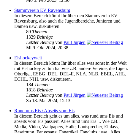
Mo 3. Feb 2025, 12:50
Stammverein EV Ravensburg
In diesem Bereich könnt Ihr über den Stammverein EV
Ravensburg, also auch die Jugendbereiche, Junioren und
Damen usw. diskutieren.
89
Themen
1329
Beiträge
Letzter Beitrag
von
Paul Jürgen
Mi 9. Okt 2024, 20:38
Eishockeywelt
In diesem Bereich könnt Ihr über alles was sonst in der Welt
mit Eishockey zu tun hat wie z.B. andere Vereine, die Ligen:
Oberliga, ESBG, DEL, DEL-II, NLA, NLB, EBEL, AHL,
ECHL, NHL usw. diskutieren.
184
Themen
1818
Beiträge
Letzter Beitrag
von
Paul Jürgen
Sa 18. Mai 2024, 15:13
Rund ums Eis / Abseits vom Eis
In diesem Bereich geht es um alles, was rund ums Eis und
abseits vom Eis passiert. Alles rund ums Eis ... Wie z.B.:
Media, Video, Wallpapers, Halle, Lautsprecher, Einlass,
Bewirtung, Fangesang, Fanartikel, Fanclubs, usw.. Alles