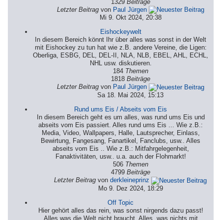
1329
Beiträge
Letzter Beitrag
von
Paul Jürgen
Mi 9. Okt 2024, 20:38
Eishockeywelt
In diesem Bereich könnt Ihr über alles was sonst in der Welt
mit Eishockey zu tun hat wie z.B. andere Vereine, die Ligen:
Oberliga, ESBG, DEL, DEL-II, NLA, NLB, EBEL, AHL, ECHL,
NHL usw. diskutieren.
184
Themen
1818
Beiträge
Letzter Beitrag
von
Paul Jürgen
Sa 18. Mai 2024, 15:13
Rund ums Eis / Abseits vom Eis
In diesem Bereich geht es um alles, was rund ums Eis und
abseits vom Eis passiert. Alles rund ums Eis ... Wie z.B.:
Media, Video, Wallpapers, Halle, Lautsprecher, Einlass,
Bewirtung, Fangesang, Fanartikel, Fanclubs, usw.. Alles
abseits vom Eis .. Wie z.B.: Mitfahrgelegenheit,
Fanaktivitäten, usw.. u.a. auch der Flohmarkt!
506
Themen
4799
Beiträge
Letzter Beitrag
von
derkleineprinz
Mo 9. Dez 2024, 18:29
Off Topic
Hier gehört alles das rein, was sonst nirgends dazu passt!
Alles was die Welt nicht braucht. Alles, was nichts mit