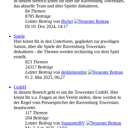
In diesem Bereich könnt Ihr über die Ravensburg Towerstars,
das aktuelle Team und über Spieler diskutieren.
84
Themen
8785
Beiträge
Letzter Beitrag
von
Bichel
Di 10. Dez 2024, 14:17
Spiele
Hier könnt Ihr in den Unterforen, gegliedert zur jeweiligen
Saison, über die Spiele der Ravensburg Towerstars
diskutieren - die Themen werden rechtzeitig vor dem Spiel
erstellt.
823
Themen
24317
Beiträge
Letzter Beitrag
von
derkleineprinz
Fr 2. Mai 2025, 06:27
GmbH
In diesem Bereich geht es um die Towerstars GmbH. Hier
könnt Ihr u.a. Fragen an den Verein stellen, diese werden in
der Regel vom Pressesprecher der Ravensburg Towerstars
beantwortet.
117
Themen
204
Beiträge
Letzter Beitrag
von
SupporterRV