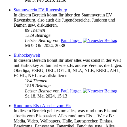
Mo 3. Feb 2025, 12:50
Stammverein EV Ravensburg
In diesem Bereich könnt Ihr über den Stammverein EV
Ravensburg, also auch die Jugendbereiche, Junioren und
Damen usw. diskutieren.
89
Themen
1329
Beiträge
Letzter Beitrag
von
Paul Jürgen
Mi 9. Okt 2024, 20:38
Eishockeywelt
In diesem Bereich könnt Ihr über alles was sonst in der Welt
mit Eishockey zu tun hat wie z.B. andere Vereine, die Ligen:
Oberliga, ESBG, DEL, DEL-II, NLA, NLB, EBEL, AHL,
ECHL, NHL usw. diskutieren.
184
Themen
1818
Beiträge
Letzter Beitrag
von
Paul Jürgen
Sa 18. Mai 2024, 15:13
Rund ums Eis / Abseits vom Eis
In diesem Bereich geht es um alles, was rund ums Eis und
abseits vom Eis passiert. Alles rund ums Eis ... Wie z.B.:
Media, Video, Wallpapers, Halle, Lautsprecher, Einlass,
Bewirtung, Fangesang, Fanartikel, Fanclubs, usw.. Alles