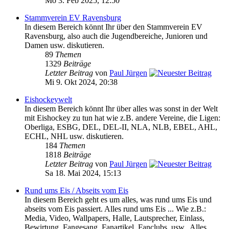
Mo 3. Feb 2025, 12:50
Stammverein EV Ravensburg
In diesem Bereich könnt Ihr über den Stammverein EV
Ravensburg, also auch die Jugendbereiche, Junioren und
Damen usw. diskutieren.
89
Themen
1329
Beiträge
Letzter Beitrag
von
Paul Jürgen
Mi 9. Okt 2024, 20:38
Eishockeywelt
In diesem Bereich könnt Ihr über alles was sonst in der Welt
mit Eishockey zu tun hat wie z.B. andere Vereine, die Ligen:
Oberliga, ESBG, DEL, DEL-II, NLA, NLB, EBEL, AHL,
ECHL, NHL usw. diskutieren.
184
Themen
1818
Beiträge
Letzter Beitrag
von
Paul Jürgen
Sa 18. Mai 2024, 15:13
Rund ums Eis / Abseits vom Eis
In diesem Bereich geht es um alles, was rund ums Eis und
abseits vom Eis passiert. Alles rund ums Eis ... Wie z.B.:
Media, Video, Wallpapers, Halle, Lautsprecher, Einlass,
Bewirtung, Fangesang, Fanartikel, Fanclubs, usw.. Alles