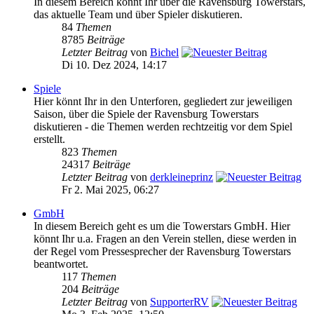
In diesem Bereich könnt Ihr über die Ravensburg Towerstars,
das aktuelle Team und über Spieler diskutieren.
84
Themen
8785
Beiträge
Letzter Beitrag
von
Bichel
Di 10. Dez 2024, 14:17
Spiele
Hier könnt Ihr in den Unterforen, gegliedert zur jeweiligen
Saison, über die Spiele der Ravensburg Towerstars
diskutieren - die Themen werden rechtzeitig vor dem Spiel
erstellt.
823
Themen
24317
Beiträge
Letzter Beitrag
von
derkleineprinz
Fr 2. Mai 2025, 06:27
GmbH
In diesem Bereich geht es um die Towerstars GmbH. Hier
könnt Ihr u.a. Fragen an den Verein stellen, diese werden in
der Regel vom Pressesprecher der Ravensburg Towerstars
beantwortet.
117
Themen
204
Beiträge
Letzter Beitrag
von
SupporterRV