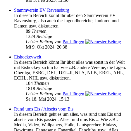
Mo 3. Feb 2025, 12:50
Stammverein EV Ravensburg
In diesem Bereich könnt Ihr über den Stammverein EV
Ravensburg, also auch die Jugendbereiche, Junioren und
Damen usw. diskutieren.
89
Themen
1329
Beiträge
Letzter Beitrag
von
Paul Jürgen
Mi 9. Okt 2024, 20:38
Eishockeywelt
In diesem Bereich könnt Ihr über alles was sonst in der Welt
mit Eishockey zu tun hat wie z.B. andere Vereine, die Ligen:
Oberliga, ESBG, DEL, DEL-II, NLA, NLB, EBEL, AHL,
ECHL, NHL usw. diskutieren.
184
Themen
1818
Beiträge
Letzter Beitrag
von
Paul Jürgen
Sa 18. Mai 2024, 15:13
Rund ums Eis / Abseits vom Eis
In diesem Bereich geht es um alles, was rund ums Eis und
abseits vom Eis passiert. Alles rund ums Eis ... Wie z.B.:
Media, Video, Wallpapers, Halle, Lautsprecher, Einlass,
Bewirtung, Fangesang, Fanartikel, Fanclubs, usw.. Alles