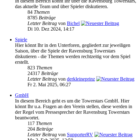
In diesem Bereich könnt Ihr über die Ravensburg Towerstars,
das aktuelle Team und über Spieler diskutieren.
84
Themen
8785
Beiträge
Letzter Beitrag
von
Bichel
Di 10. Dez 2024, 14:17
Spiele
Hier könnt Ihr in den Unterforen, gegliedert zur jeweiligen
Saison, über die Spiele der Ravensburg Towerstars
diskutieren - die Themen werden rechtzeitig vor dem Spiel
erstellt.
823
Themen
24317
Beiträge
Letzter Beitrag
von
derkleineprinz
Fr 2. Mai 2025, 06:27
GmbH
In diesem Bereich geht es um die Towerstars GmbH. Hier
könnt Ihr u.a. Fragen an den Verein stellen, diese werden in
der Regel vom Pressesprecher der Ravensburg Towerstars
beantwortet.
117
Themen
204
Beiträge
Letzter Beitrag
von
SupporterRV