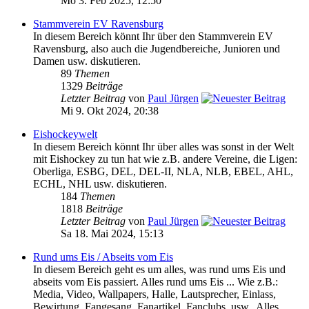
Mo 3. Feb 2025, 12:50
Stammverein EV Ravensburg
In diesem Bereich könnt Ihr über den Stammverein EV
Ravensburg, also auch die Jugendbereiche, Junioren und
Damen usw. diskutieren.
89
Themen
1329
Beiträge
Letzter Beitrag
von
Paul Jürgen
Mi 9. Okt 2024, 20:38
Eishockeywelt
In diesem Bereich könnt Ihr über alles was sonst in der Welt
mit Eishockey zu tun hat wie z.B. andere Vereine, die Ligen:
Oberliga, ESBG, DEL, DEL-II, NLA, NLB, EBEL, AHL,
ECHL, NHL usw. diskutieren.
184
Themen
1818
Beiträge
Letzter Beitrag
von
Paul Jürgen
Sa 18. Mai 2024, 15:13
Rund ums Eis / Abseits vom Eis
In diesem Bereich geht es um alles, was rund ums Eis und
abseits vom Eis passiert. Alles rund ums Eis ... Wie z.B.:
Media, Video, Wallpapers, Halle, Lautsprecher, Einlass,
Bewirtung, Fangesang, Fanartikel, Fanclubs, usw.. Alles