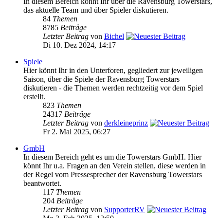
In diesem Bereich könnt Ihr über die Ravensburg Towerstars,
das aktuelle Team und über Spieler diskutieren.
84
Themen
8785
Beiträge
Letzter Beitrag
von
Bichel
Di 10. Dez 2024, 14:17
Spiele
Hier könnt Ihr in den Unterforen, gegliedert zur jeweiligen
Saison, über die Spiele der Ravensburg Towerstars
diskutieren - die Themen werden rechtzeitig vor dem Spiel
erstellt.
823
Themen
24317
Beiträge
Letzter Beitrag
von
derkleineprinz
Fr 2. Mai 2025, 06:27
GmbH
In diesem Bereich geht es um die Towerstars GmbH. Hier
könnt Ihr u.a. Fragen an den Verein stellen, diese werden in
der Regel vom Pressesprecher der Ravensburg Towerstars
beantwortet.
117
Themen
204
Beiträge
Letzter Beitrag
von
SupporterRV