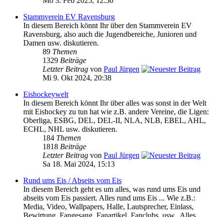
Mo 3. Feb 2025, 12:50
Stammverein EV Ravensburg
In diesem Bereich könnt Ihr über den Stammverein EV
Ravensburg, also auch die Jugendbereiche, Junioren und
Damen usw. diskutieren.
89
Themen
1329
Beiträge
Letzter Beitrag
von
Paul Jürgen
Mi 9. Okt 2024, 20:38
Eishockeywelt
In diesem Bereich könnt Ihr über alles was sonst in der Welt
mit Eishockey zu tun hat wie z.B. andere Vereine, die Ligen:
Oberliga, ESBG, DEL, DEL-II, NLA, NLB, EBEL, AHL,
ECHL, NHL usw. diskutieren.
184
Themen
1818
Beiträge
Letzter Beitrag
von
Paul Jürgen
Sa 18. Mai 2024, 15:13
Rund ums Eis / Abseits vom Eis
In diesem Bereich geht es um alles, was rund ums Eis und
abseits vom Eis passiert. Alles rund ums Eis ... Wie z.B.:
Media, Video, Wallpapers, Halle, Lautsprecher, Einlass,
Bewirtung, Fangesang, Fanartikel, Fanclubs, usw.. Alles