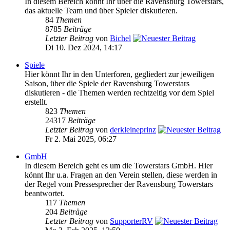
In diesem Bereich könnt Ihr über die Ravensburg Towerstars,
das aktuelle Team und über Spieler diskutieren.
84
Themen
8785
Beiträge
Letzter Beitrag
von
Bichel
Di 10. Dez 2024, 14:17
Spiele
Hier könnt Ihr in den Unterforen, gegliedert zur jeweiligen
Saison, über die Spiele der Ravensburg Towerstars
diskutieren - die Themen werden rechtzeitig vor dem Spiel
erstellt.
823
Themen
24317
Beiträge
Letzter Beitrag
von
derkleineprinz
Fr 2. Mai 2025, 06:27
GmbH
In diesem Bereich geht es um die Towerstars GmbH. Hier
könnt Ihr u.a. Fragen an den Verein stellen, diese werden in
der Regel vom Pressesprecher der Ravensburg Towerstars
beantwortet.
117
Themen
204
Beiträge
Letzter Beitrag
von
SupporterRV