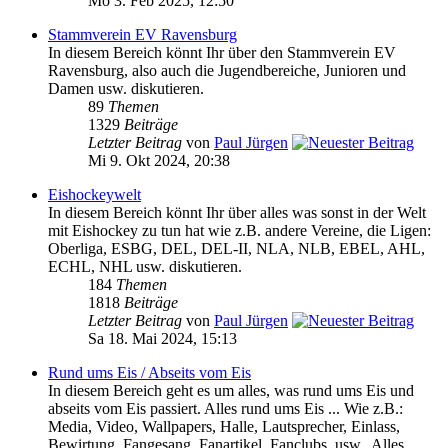
Mo 3. Feb 2025, 12:50
Stammverein EV Ravensburg
In diesem Bereich könnt Ihr über den Stammverein EV
Ravensburg, also auch die Jugendbereiche, Junioren und
Damen usw. diskutieren.
89
Themen
1329
Beiträge
Letzter Beitrag
von
Paul Jürgen
Mi 9. Okt 2024, 20:38
Eishockeywelt
In diesem Bereich könnt Ihr über alles was sonst in der Welt
mit Eishockey zu tun hat wie z.B. andere Vereine, die Ligen:
Oberliga, ESBG, DEL, DEL-II, NLA, NLB, EBEL, AHL,
ECHL, NHL usw. diskutieren.
184
Themen
1818
Beiträge
Letzter Beitrag
von
Paul Jürgen
Sa 18. Mai 2024, 15:13
Rund ums Eis / Abseits vom Eis
In diesem Bereich geht es um alles, was rund ums Eis und
abseits vom Eis passiert. Alles rund ums Eis ... Wie z.B.:
Media, Video, Wallpapers, Halle, Lautsprecher, Einlass,
Bewirtung, Fangesang, Fanartikel, Fanclubs, usw.. Alles