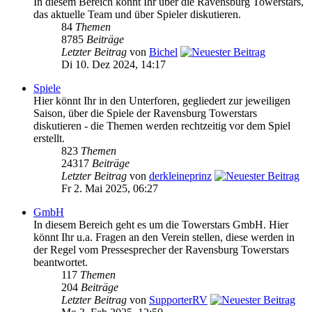
In diesem Bereich könnt Ihr über die Ravensburg Towerstars,
das aktuelle Team und über Spieler diskutieren.
84
Themen
8785
Beiträge
Letzter Beitrag
von
Bichel
Di 10. Dez 2024, 14:17
Spiele
Hier könnt Ihr in den Unterforen, gegliedert zur jeweiligen
Saison, über die Spiele der Ravensburg Towerstars
diskutieren - die Themen werden rechtzeitig vor dem Spiel
erstellt.
823
Themen
24317
Beiträge
Letzter Beitrag
von
derkleineprinz
Fr 2. Mai 2025, 06:27
GmbH
In diesem Bereich geht es um die Towerstars GmbH. Hier
könnt Ihr u.a. Fragen an den Verein stellen, diese werden in
der Regel vom Pressesprecher der Ravensburg Towerstars
beantwortet.
117
Themen
204
Beiträge
Letzter Beitrag
von
SupporterRV