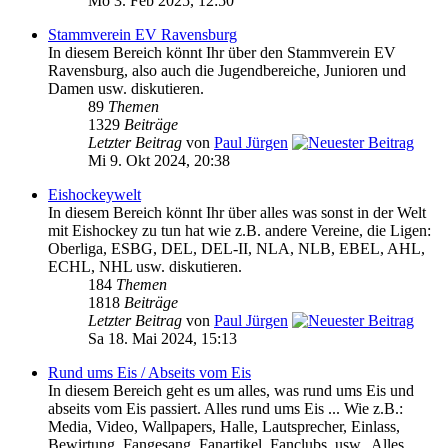
Mo 3. Feb 2025, 12:50
Stammverein EV Ravensburg
In diesem Bereich könnt Ihr über den Stammverein EV
Ravensburg, also auch die Jugendbereiche, Junioren und
Damen usw. diskutieren.
89
Themen
1329
Beiträge
Letzter Beitrag
von
Paul Jürgen
Mi 9. Okt 2024, 20:38
Eishockeywelt
In diesem Bereich könnt Ihr über alles was sonst in der Welt
mit Eishockey zu tun hat wie z.B. andere Vereine, die Ligen:
Oberliga, ESBG, DEL, DEL-II, NLA, NLB, EBEL, AHL,
ECHL, NHL usw. diskutieren.
184
Themen
1818
Beiträge
Letzter Beitrag
von
Paul Jürgen
Sa 18. Mai 2024, 15:13
Rund ums Eis / Abseits vom Eis
In diesem Bereich geht es um alles, was rund ums Eis und
abseits vom Eis passiert. Alles rund ums Eis ... Wie z.B.:
Media, Video, Wallpapers, Halle, Lautsprecher, Einlass,
Bewirtung, Fangesang, Fanartikel, Fanclubs, usw.. Alles