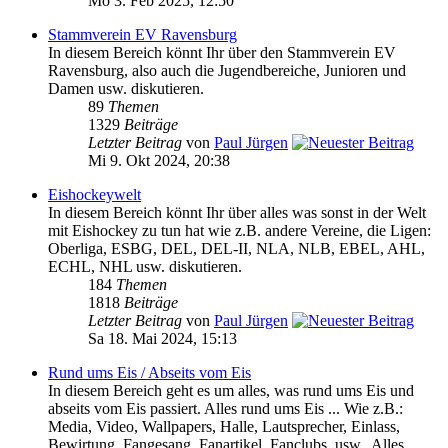
Mo 3. Feb 2025, 12:50
Stammverein EV Ravensburg
In diesem Bereich könnt Ihr über den Stammverein EV
Ravensburg, also auch die Jugendbereiche, Junioren und
Damen usw. diskutieren.
89
Themen
1329
Beiträge
Letzter Beitrag
von
Paul Jürgen
Mi 9. Okt 2024, 20:38
Eishockeywelt
In diesem Bereich könnt Ihr über alles was sonst in der Welt
mit Eishockey zu tun hat wie z.B. andere Vereine, die Ligen:
Oberliga, ESBG, DEL, DEL-II, NLA, NLB, EBEL, AHL,
ECHL, NHL usw. diskutieren.
184
Themen
1818
Beiträge
Letzter Beitrag
von
Paul Jürgen
Sa 18. Mai 2024, 15:13
Rund ums Eis / Abseits vom Eis
In diesem Bereich geht es um alles, was rund ums Eis und
abseits vom Eis passiert. Alles rund ums Eis ... Wie z.B.:
Media, Video, Wallpapers, Halle, Lautsprecher, Einlass,
Bewirtung, Fangesang, Fanartikel, Fanclubs, usw.. Alles