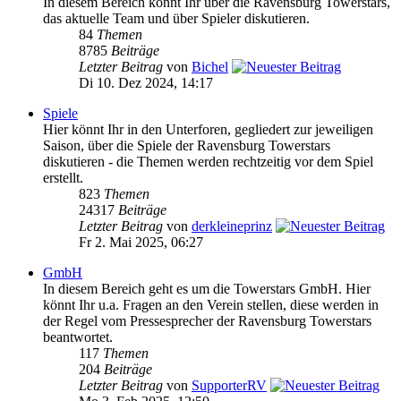
In diesem Bereich könnt Ihr über die Ravensburg Towerstars,
das aktuelle Team und über Spieler diskutieren.
84
Themen
8785
Beiträge
Letzter Beitrag
von
Bichel
Di 10. Dez 2024, 14:17
Spiele
Hier könnt Ihr in den Unterforen, gegliedert zur jeweiligen
Saison, über die Spiele der Ravensburg Towerstars
diskutieren - die Themen werden rechtzeitig vor dem Spiel
erstellt.
823
Themen
24317
Beiträge
Letzter Beitrag
von
derkleineprinz
Fr 2. Mai 2025, 06:27
GmbH
In diesem Bereich geht es um die Towerstars GmbH. Hier
könnt Ihr u.a. Fragen an den Verein stellen, diese werden in
der Regel vom Pressesprecher der Ravensburg Towerstars
beantwortet.
117
Themen
204
Beiträge
Letzter Beitrag
von
SupporterRV