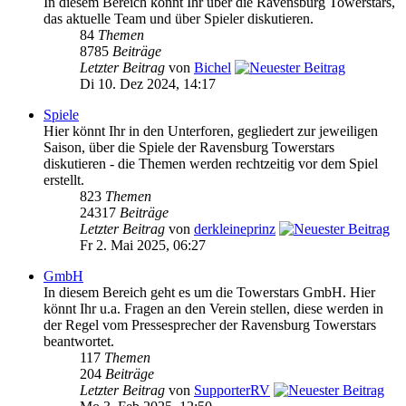
In diesem Bereich könnt Ihr über die Ravensburg Towerstars,
das aktuelle Team und über Spieler diskutieren.
84
Themen
8785
Beiträge
Letzter Beitrag
von
Bichel
Di 10. Dez 2024, 14:17
Spiele
Hier könnt Ihr in den Unterforen, gegliedert zur jeweiligen
Saison, über die Spiele der Ravensburg Towerstars
diskutieren - die Themen werden rechtzeitig vor dem Spiel
erstellt.
823
Themen
24317
Beiträge
Letzter Beitrag
von
derkleineprinz
Fr 2. Mai 2025, 06:27
GmbH
In diesem Bereich geht es um die Towerstars GmbH. Hier
könnt Ihr u.a. Fragen an den Verein stellen, diese werden in
der Regel vom Pressesprecher der Ravensburg Towerstars
beantwortet.
117
Themen
204
Beiträge
Letzter Beitrag
von
SupporterRV