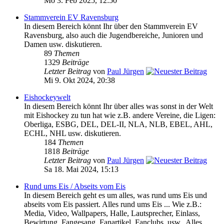
Mo 3. Feb 2025, 12:50
Stammverein EV Ravensburg
In diesem Bereich könnt Ihr über den Stammverein EV
Ravensburg, also auch die Jugendbereiche, Junioren und
Damen usw. diskutieren.
89
Themen
1329
Beiträge
Letzter Beitrag
von
Paul Jürgen
Mi 9. Okt 2024, 20:38
Eishockeywelt
In diesem Bereich könnt Ihr über alles was sonst in der Welt
mit Eishockey zu tun hat wie z.B. andere Vereine, die Ligen:
Oberliga, ESBG, DEL, DEL-II, NLA, NLB, EBEL, AHL,
ECHL, NHL usw. diskutieren.
184
Themen
1818
Beiträge
Letzter Beitrag
von
Paul Jürgen
Sa 18. Mai 2024, 15:13
Rund ums Eis / Abseits vom Eis
In diesem Bereich geht es um alles, was rund ums Eis und
abseits vom Eis passiert. Alles rund ums Eis ... Wie z.B.:
Media, Video, Wallpapers, Halle, Lautsprecher, Einlass,
Bewirtung, Fangesang, Fanartikel, Fanclubs, usw.. Alles