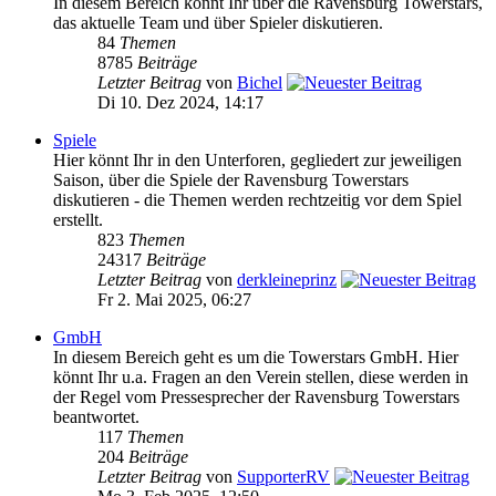
In diesem Bereich könnt Ihr über die Ravensburg Towerstars,
das aktuelle Team und über Spieler diskutieren.
84
Themen
8785
Beiträge
Letzter Beitrag
von
Bichel
Di 10. Dez 2024, 14:17
Spiele
Hier könnt Ihr in den Unterforen, gegliedert zur jeweiligen
Saison, über die Spiele der Ravensburg Towerstars
diskutieren - die Themen werden rechtzeitig vor dem Spiel
erstellt.
823
Themen
24317
Beiträge
Letzter Beitrag
von
derkleineprinz
Fr 2. Mai 2025, 06:27
GmbH
In diesem Bereich geht es um die Towerstars GmbH. Hier
könnt Ihr u.a. Fragen an den Verein stellen, diese werden in
der Regel vom Pressesprecher der Ravensburg Towerstars
beantwortet.
117
Themen
204
Beiträge
Letzter Beitrag
von
SupporterRV