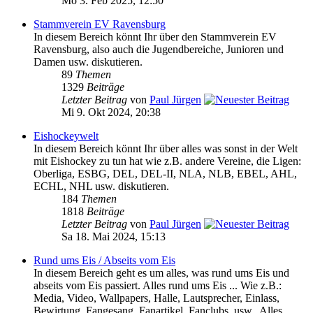
Mo 3. Feb 2025, 12:50
Stammverein EV Ravensburg
In diesem Bereich könnt Ihr über den Stammverein EV
Ravensburg, also auch die Jugendbereiche, Junioren und
Damen usw. diskutieren.
89
Themen
1329
Beiträge
Letzter Beitrag
von
Paul Jürgen
Mi 9. Okt 2024, 20:38
Eishockeywelt
In diesem Bereich könnt Ihr über alles was sonst in der Welt
mit Eishockey zu tun hat wie z.B. andere Vereine, die Ligen:
Oberliga, ESBG, DEL, DEL-II, NLA, NLB, EBEL, AHL,
ECHL, NHL usw. diskutieren.
184
Themen
1818
Beiträge
Letzter Beitrag
von
Paul Jürgen
Sa 18. Mai 2024, 15:13
Rund ums Eis / Abseits vom Eis
In diesem Bereich geht es um alles, was rund ums Eis und
abseits vom Eis passiert. Alles rund ums Eis ... Wie z.B.:
Media, Video, Wallpapers, Halle, Lautsprecher, Einlass,
Bewirtung, Fangesang, Fanartikel, Fanclubs, usw.. Alles