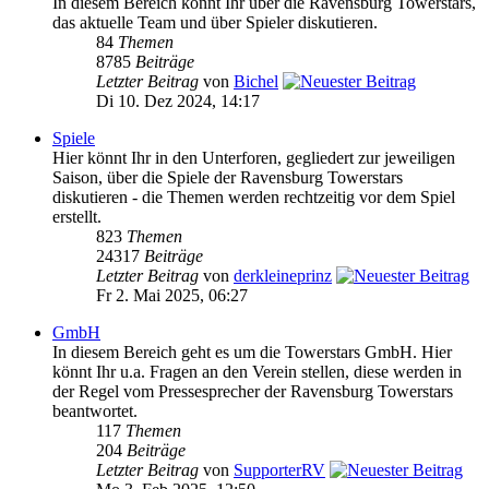
In diesem Bereich könnt Ihr über die Ravensburg Towerstars,
das aktuelle Team und über Spieler diskutieren.
84
Themen
8785
Beiträge
Letzter Beitrag
von
Bichel
Di 10. Dez 2024, 14:17
Spiele
Hier könnt Ihr in den Unterforen, gegliedert zur jeweiligen
Saison, über die Spiele der Ravensburg Towerstars
diskutieren - die Themen werden rechtzeitig vor dem Spiel
erstellt.
823
Themen
24317
Beiträge
Letzter Beitrag
von
derkleineprinz
Fr 2. Mai 2025, 06:27
GmbH
In diesem Bereich geht es um die Towerstars GmbH. Hier
könnt Ihr u.a. Fragen an den Verein stellen, diese werden in
der Regel vom Pressesprecher der Ravensburg Towerstars
beantwortet.
117
Themen
204
Beiträge
Letzter Beitrag
von
SupporterRV