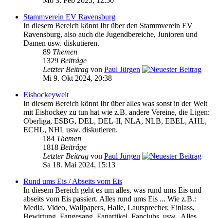
Mo 3. Feb 2025, 12:50
Stammverein EV Ravensburg
In diesem Bereich könnt Ihr über den Stammverein EV
Ravensburg, also auch die Jugendbereiche, Junioren und
Damen usw. diskutieren.
89
Themen
1329
Beiträge
Letzter Beitrag
von
Paul Jürgen
Mi 9. Okt 2024, 20:38
Eishockeywelt
In diesem Bereich könnt Ihr über alles was sonst in der Welt
mit Eishockey zu tun hat wie z.B. andere Vereine, die Ligen:
Oberliga, ESBG, DEL, DEL-II, NLA, NLB, EBEL, AHL,
ECHL, NHL usw. diskutieren.
184
Themen
1818
Beiträge
Letzter Beitrag
von
Paul Jürgen
Sa 18. Mai 2024, 15:13
Rund ums Eis / Abseits vom Eis
In diesem Bereich geht es um alles, was rund ums Eis und
abseits vom Eis passiert. Alles rund ums Eis ... Wie z.B.:
Media, Video, Wallpapers, Halle, Lautsprecher, Einlass,
Bewirtung, Fangesang, Fanartikel, Fanclubs, usw.. Alles