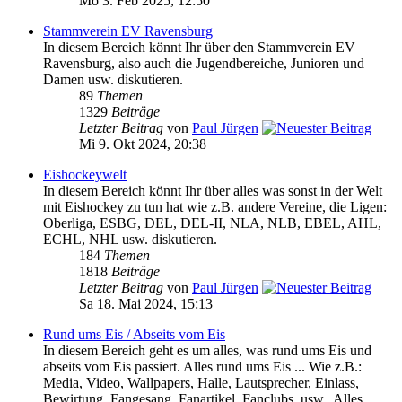
Mo 3. Feb 2025, 12:50
Stammverein EV Ravensburg
In diesem Bereich könnt Ihr über den Stammverein EV
Ravensburg, also auch die Jugendbereiche, Junioren und
Damen usw. diskutieren.
89
Themen
1329
Beiträge
Letzter Beitrag
von
Paul Jürgen
Mi 9. Okt 2024, 20:38
Eishockeywelt
In diesem Bereich könnt Ihr über alles was sonst in der Welt
mit Eishockey zu tun hat wie z.B. andere Vereine, die Ligen:
Oberliga, ESBG, DEL, DEL-II, NLA, NLB, EBEL, AHL,
ECHL, NHL usw. diskutieren.
184
Themen
1818
Beiträge
Letzter Beitrag
von
Paul Jürgen
Sa 18. Mai 2024, 15:13
Rund ums Eis / Abseits vom Eis
In diesem Bereich geht es um alles, was rund ums Eis und
abseits vom Eis passiert. Alles rund ums Eis ... Wie z.B.:
Media, Video, Wallpapers, Halle, Lautsprecher, Einlass,
Bewirtung, Fangesang, Fanartikel, Fanclubs, usw.. Alles