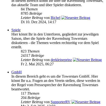
In diesem Bereich könnt Ihr über die Ravensburg Towerstars,
das aktuelle Team und über Spieler diskutieren.
84
Themen
8785
Beiträge
Letzter Beitrag
von
Bichel
Di 10. Dez 2024, 14:17
Spiele
Hier könnt Ihr in den Unterforen, gegliedert zur jeweiligen
Saison, über die Spiele der Ravensburg Towerstars
diskutieren - die Themen werden rechtzeitig vor dem Spiel
erstellt.
823
Themen
24317
Beiträge
Letzter Beitrag
von
derkleineprinz
Fr 2. Mai 2025, 06:27
GmbH
In diesem Bereich geht es um die Towerstars GmbH. Hier
könnt Ihr u.a. Fragen an den Verein stellen, diese werden in
der Regel vom Pressesprecher der Ravensburg Towerstars
beantwortet.
117
Themen
204
Beiträge
Letzter Beitrag
von
SupporterRV