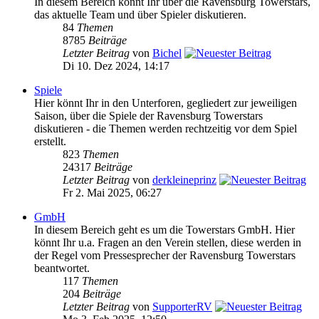
In diesem Bereich könnt Ihr über die Ravensburg Towerstars,
das aktuelle Team und über Spieler diskutieren.
84
Themen
8785
Beiträge
Letzter Beitrag
von
Bichel
Di 10. Dez 2024, 14:17
Spiele
Hier könnt Ihr in den Unterforen, gegliedert zur jeweiligen
Saison, über die Spiele der Ravensburg Towerstars
diskutieren - die Themen werden rechtzeitig vor dem Spiel
erstellt.
823
Themen
24317
Beiträge
Letzter Beitrag
von
derkleineprinz
Fr 2. Mai 2025, 06:27
GmbH
In diesem Bereich geht es um die Towerstars GmbH. Hier
könnt Ihr u.a. Fragen an den Verein stellen, diese werden in
der Regel vom Pressesprecher der Ravensburg Towerstars
beantwortet.
117
Themen
204
Beiträge
Letzter Beitrag
von
SupporterRV