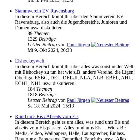
Mo 3. Feb 2025, 12:50
Stammverein EV Ravensburg
In diesem Bereich könnt Ihr über den Stammverein EV
Ravensburg, also auch die Jugendbereiche, Junioren und
Damen usw. diskutieren.
89
Themen
1329
Beiträge
Letzter Beitrag
von
Paul Jürgen
Mi 9. Okt 2024, 20:38
Eishockeywelt
In diesem Bereich könnt Ihr über alles was sonst in der Welt
mit Eishockey zu tun hat wie z.B. andere Vereine, die Ligen:
Oberliga, ESBG, DEL, DEL-II, NLA, NLB, EBEL, AHL,
ECHL, NHL usw. diskutieren.
184
Themen
1818
Beiträge
Letzter Beitrag
von
Paul Jürgen
Sa 18. Mai 2024, 15:13
Rund ums Eis / Abseits vom Eis
In diesem Bereich geht es um alles, was rund ums Eis und
abseits vom Eis passiert. Alles rund ums Eis ... Wie z.B.:
Media, Video, Wallpapers, Halle, Lautsprecher, Einlass,
Bewirtung, Fangesang, Fanartikel, Fanclubs, usw.. Alles