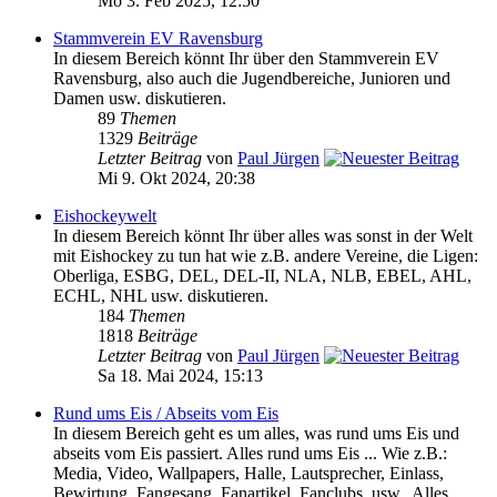
Mo 3. Feb 2025, 12:50
Stammverein EV Ravensburg
In diesem Bereich könnt Ihr über den Stammverein EV
Ravensburg, also auch die Jugendbereiche, Junioren und
Damen usw. diskutieren.
89
Themen
1329
Beiträge
Letzter Beitrag
von
Paul Jürgen
Mi 9. Okt 2024, 20:38
Eishockeywelt
In diesem Bereich könnt Ihr über alles was sonst in der Welt
mit Eishockey zu tun hat wie z.B. andere Vereine, die Ligen:
Oberliga, ESBG, DEL, DEL-II, NLA, NLB, EBEL, AHL,
ECHL, NHL usw. diskutieren.
184
Themen
1818
Beiträge
Letzter Beitrag
von
Paul Jürgen
Sa 18. Mai 2024, 15:13
Rund ums Eis / Abseits vom Eis
In diesem Bereich geht es um alles, was rund ums Eis und
abseits vom Eis passiert. Alles rund ums Eis ... Wie z.B.:
Media, Video, Wallpapers, Halle, Lautsprecher, Einlass,
Bewirtung, Fangesang, Fanartikel, Fanclubs, usw.. Alles