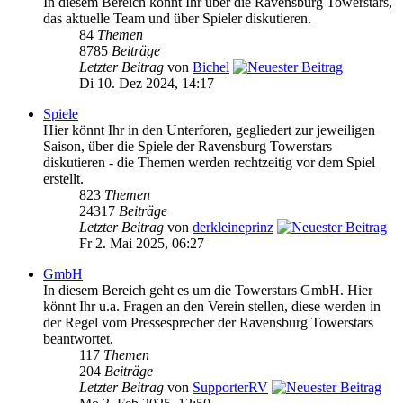
In diesem Bereich könnt Ihr über die Ravensburg Towerstars,
das aktuelle Team und über Spieler diskutieren.
84
Themen
8785
Beiträge
Letzter Beitrag
von
Bichel
Di 10. Dez 2024, 14:17
Spiele
Hier könnt Ihr in den Unterforen, gegliedert zur jeweiligen
Saison, über die Spiele der Ravensburg Towerstars
diskutieren - die Themen werden rechtzeitig vor dem Spiel
erstellt.
823
Themen
24317
Beiträge
Letzter Beitrag
von
derkleineprinz
Fr 2. Mai 2025, 06:27
GmbH
In diesem Bereich geht es um die Towerstars GmbH. Hier
könnt Ihr u.a. Fragen an den Verein stellen, diese werden in
der Regel vom Pressesprecher der Ravensburg Towerstars
beantwortet.
117
Themen
204
Beiträge
Letzter Beitrag
von
SupporterRV