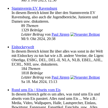
Mo 3. Feb 2025, 12:50
Stammverein EV Ravensburg
In diesem Bereich könnt Ihr über den Stammverein EV
Ravensburg, also auch die Jugendbereiche, Junioren und
Damen usw. diskutieren.
89
Themen
1329
Beiträge
Letzter Beitrag
von
Paul Jürgen
Mi 9. Okt 2024, 20:38
Eishockeywelt
In diesem Bereich könnt Ihr über alles was sonst in der Welt
mit Eishockey zu tun hat wie z.B. andere Vereine, die Ligen:
Oberliga, ESBG, DEL, DEL-II, NLA, NLB, EBEL, AHL,
ECHL, NHL usw. diskutieren.
184
Themen
1818
Beiträge
Letzter Beitrag
von
Paul Jürgen
Sa 18. Mai 2024, 15:13
Rund ums Eis / Abseits vom Eis
In diesem Bereich geht es um alles, was rund ums Eis und
abseits vom Eis passiert. Alles rund ums Eis ... Wie z.B.:
Media, Video, Wallpapers, Halle, Lautsprecher, Einlass,
Bewirtung, Fangesang, Fanartikel, Fanclubs, usw.. Alles