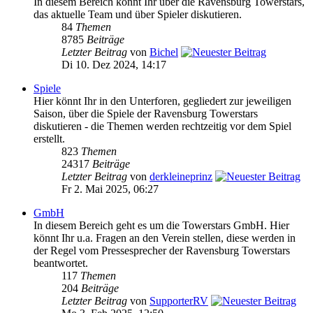
In diesem Bereich könnt Ihr über die Ravensburg Towerstars,
das aktuelle Team und über Spieler diskutieren.
84
Themen
8785
Beiträge
Letzter Beitrag
von
Bichel
Di 10. Dez 2024, 14:17
Spiele
Hier könnt Ihr in den Unterforen, gegliedert zur jeweiligen
Saison, über die Spiele der Ravensburg Towerstars
diskutieren - die Themen werden rechtzeitig vor dem Spiel
erstellt.
823
Themen
24317
Beiträge
Letzter Beitrag
von
derkleineprinz
Fr 2. Mai 2025, 06:27
GmbH
In diesem Bereich geht es um die Towerstars GmbH. Hier
könnt Ihr u.a. Fragen an den Verein stellen, diese werden in
der Regel vom Pressesprecher der Ravensburg Towerstars
beantwortet.
117
Themen
204
Beiträge
Letzter Beitrag
von
SupporterRV