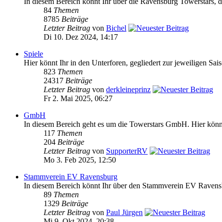
In diesem Bereich könnt Ihr über die Ravensburg Towerstars, da
84
Themen
8785
Beiträge
Letzter Beitrag
von
Bichel
Di 10. Dez 2024, 14:17
Spiele
Hier könnt Ihr in den Unterforen, gegliedert zur jeweiligen Sai
823
Themen
24317
Beiträge
Letzter Beitrag
von
derkleineprinz
Fr 2. Mai 2025, 06:27
GmbH
In diesem Bereich geht es um die Towerstars GmbH. Hier könnt 
117
Themen
204
Beiträge
Letzter Beitrag
von
SupporterRV
Mo 3. Feb 2025, 12:50
Stammverein EV Ravensburg
In diesem Bereich könnt Ihr über den Stammverein EV Ravensb
89
Themen
1329
Beiträge
Letzter Beitrag
von
Paul Jürgen
Mi 9. Okt 2024, 20:38