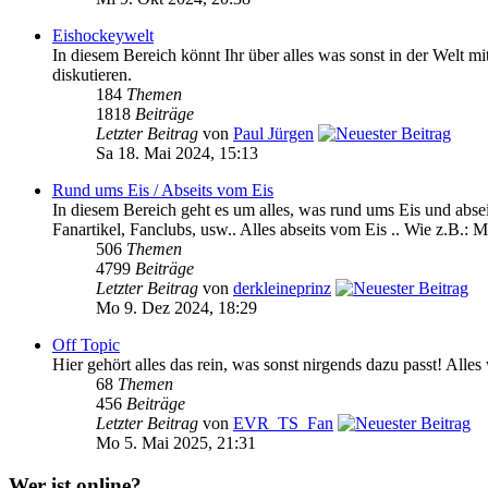
Eishockeywelt
In diesem Bereich könnt Ihr über alles was sonst in der We
diskutieren.
184
Themen
1818
Beiträge
Letzter Beitrag
von
Paul Jürgen
Sa 18. Mai 2024, 15:13
Rund ums Eis / Abseits vom Eis
In diesem Bereich geht es um alles, was rund ums Eis und absei
Fanartikel, Fanclubs, usw.. Alles abseits vom Eis .. Wie z.B.: M
506
Themen
4799
Beiträge
Letzter Beitrag
von
derkleineprinz
Mo 9. Dez 2024, 18:29
Off Topic
Hier gehört alles das rein, was sonst nirgends dazu passt! Alle
68
Themen
456
Beiträge
Letzter Beitrag
von
EVR_TS_Fan
Mo 5. Mai 2025, 21:31
Wer ist online?