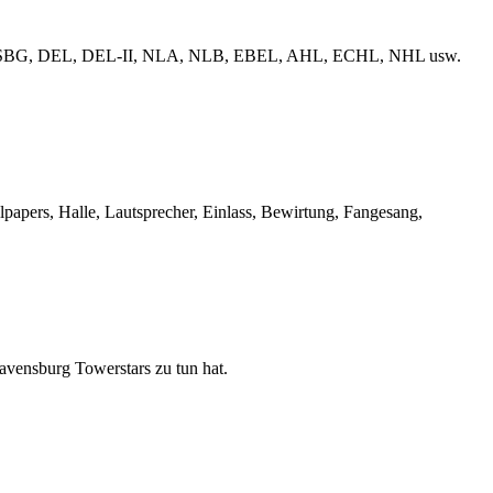
erliga, ESBG, DEL, DEL-II, NLA, NLB, EBEL, AHL, ECHL, NHL usw.
llpapers, Halle, Lautsprecher, Einlass, Bewirtung, Fangesang,
Ravensburg Towerstars zu tun hat.