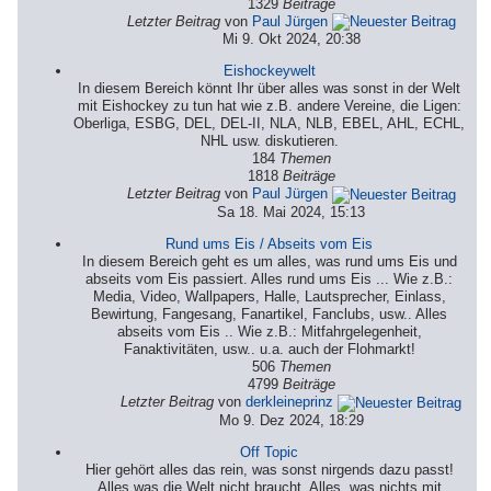
1329
Beiträge
Letzter Beitrag
von
Paul Jürgen
Mi 9. Okt 2024, 20:38
Eishockeywelt
In diesem Bereich könnt Ihr über alles was sonst in der Welt
mit Eishockey zu tun hat wie z.B. andere Vereine, die Ligen:
Oberliga, ESBG, DEL, DEL-II, NLA, NLB, EBEL, AHL, ECHL,
NHL usw. diskutieren.
184
Themen
1818
Beiträge
Letzter Beitrag
von
Paul Jürgen
Sa 18. Mai 2024, 15:13
Rund ums Eis / Abseits vom Eis
In diesem Bereich geht es um alles, was rund ums Eis und
abseits vom Eis passiert. Alles rund ums Eis ... Wie z.B.:
Media, Video, Wallpapers, Halle, Lautsprecher, Einlass,
Bewirtung, Fangesang, Fanartikel, Fanclubs, usw.. Alles
abseits vom Eis .. Wie z.B.: Mitfahrgelegenheit,
Fanaktivitäten, usw.. u.a. auch der Flohmarkt!
506
Themen
4799
Beiträge
Letzter Beitrag
von
derkleineprinz
Mo 9. Dez 2024, 18:29
Off Topic
Hier gehört alles das rein, was sonst nirgends dazu passt!
Alles was die Welt nicht braucht. Alles, was nichts mit