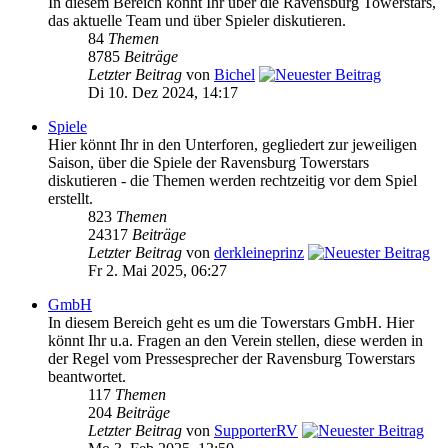
In diesem Bereich könnt Ihr über die Ravensburg Towerstars,
das aktuelle Team und über Spieler diskutieren.
84
Themen
8785
Beiträge
Letzter Beitrag
von
Bichel
Di 10. Dez 2024, 14:17
Spiele
Hier könnt Ihr in den Unterforen, gegliedert zur jeweiligen
Saison, über die Spiele der Ravensburg Towerstars
diskutieren - die Themen werden rechtzeitig vor dem Spiel
erstellt.
823
Themen
24317
Beiträge
Letzter Beitrag
von
derkleineprinz
Fr 2. Mai 2025, 06:27
GmbH
In diesem Bereich geht es um die Towerstars GmbH. Hier
könnt Ihr u.a. Fragen an den Verein stellen, diese werden in
der Regel vom Pressesprecher der Ravensburg Towerstars
beantwortet.
117
Themen
204
Beiträge
Letzter Beitrag
von
SupporterRV