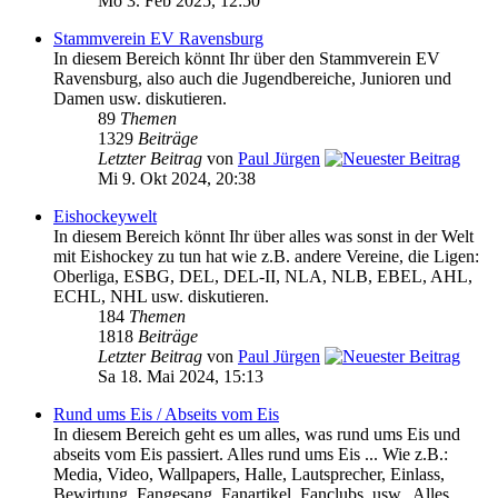
Mo 3. Feb 2025, 12:50
Stammverein EV Ravensburg
In diesem Bereich könnt Ihr über den Stammverein EV
Ravensburg, also auch die Jugendbereiche, Junioren und
Damen usw. diskutieren.
89
Themen
1329
Beiträge
Letzter Beitrag
von
Paul Jürgen
Mi 9. Okt 2024, 20:38
Eishockeywelt
In diesem Bereich könnt Ihr über alles was sonst in der Welt
mit Eishockey zu tun hat wie z.B. andere Vereine, die Ligen:
Oberliga, ESBG, DEL, DEL-II, NLA, NLB, EBEL, AHL,
ECHL, NHL usw. diskutieren.
184
Themen
1818
Beiträge
Letzter Beitrag
von
Paul Jürgen
Sa 18. Mai 2024, 15:13
Rund ums Eis / Abseits vom Eis
In diesem Bereich geht es um alles, was rund ums Eis und
abseits vom Eis passiert. Alles rund ums Eis ... Wie z.B.:
Media, Video, Wallpapers, Halle, Lautsprecher, Einlass,
Bewirtung, Fangesang, Fanartikel, Fanclubs, usw.. Alles