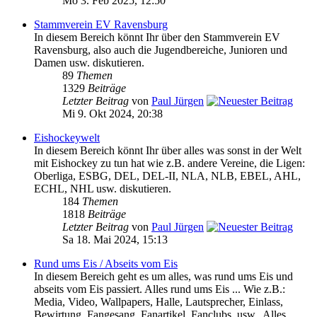
Mo 3. Feb 2025, 12:50
Stammverein EV Ravensburg
In diesem Bereich könnt Ihr über den Stammverein EV
Ravensburg, also auch die Jugendbereiche, Junioren und
Damen usw. diskutieren.
89
Themen
1329
Beiträge
Letzter Beitrag
von
Paul Jürgen
Mi 9. Okt 2024, 20:38
Eishockeywelt
In diesem Bereich könnt Ihr über alles was sonst in der Welt
mit Eishockey zu tun hat wie z.B. andere Vereine, die Ligen:
Oberliga, ESBG, DEL, DEL-II, NLA, NLB, EBEL, AHL,
ECHL, NHL usw. diskutieren.
184
Themen
1818
Beiträge
Letzter Beitrag
von
Paul Jürgen
Sa 18. Mai 2024, 15:13
Rund ums Eis / Abseits vom Eis
In diesem Bereich geht es um alles, was rund ums Eis und
abseits vom Eis passiert. Alles rund ums Eis ... Wie z.B.:
Media, Video, Wallpapers, Halle, Lautsprecher, Einlass,
Bewirtung, Fangesang, Fanartikel, Fanclubs, usw.. Alles