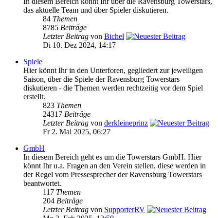
In diesem Bereich könnt Ihr über die Ravensburg Towerstars,
das aktuelle Team und über Spieler diskutieren.
84
Themen
8785
Beiträge
Letzter Beitrag
von
Bichel
Di 10. Dez 2024, 14:17
Spiele
Hier könnt Ihr in den Unterforen, gegliedert zur jeweiligen
Saison, über die Spiele der Ravensburg Towerstars
diskutieren - die Themen werden rechtzeitig vor dem Spiel
erstellt.
823
Themen
24317
Beiträge
Letzter Beitrag
von
derkleineprinz
Fr 2. Mai 2025, 06:27
GmbH
In diesem Bereich geht es um die Towerstars GmbH. Hier
könnt Ihr u.a. Fragen an den Verein stellen, diese werden in
der Regel vom Pressesprecher der Ravensburg Towerstars
beantwortet.
117
Themen
204
Beiträge
Letzter Beitrag
von
SupporterRV