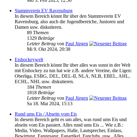
Mo 3. Feb 2025, 12:50
Stammverein EV Ravensburg
In diesem Bereich könnt Ihr über den Stammverein EV
Ravensburg, also auch die Jugendbereiche, Junioren und
Damen usw. diskutieren.
89
Themen
1329
Beiträge
Letzter Beitrag
von
Paul Jürgen
Mi 9. Okt 2024, 20:38
Eishockeywelt
In diesem Bereich könnt Ihr über alles was sonst in der Welt
mit Eishockey zu tun hat wie z.B. andere Vereine, die Ligen:
Oberliga, ESBG, DEL, DEL-II, NLA, NLB, EBEL, AHL,
ECHL, NHL usw. diskutieren.
184
Themen
1818
Beiträge
Letzter Beitrag
von
Paul Jürgen
Sa 18. Mai 2024, 15:13
Rund ums Eis / Abseits vom Eis
In diesem Bereich geht es um alles, was rund ums Eis und
abseits vom Eis passiert. Alles rund ums Eis ... Wie z.B.:
Media, Video, Wallpapers, Halle, Lautsprecher, Einlass,
Bewirtung, Fangesang, Fanartikel, Fanclubs, usw.. Alles