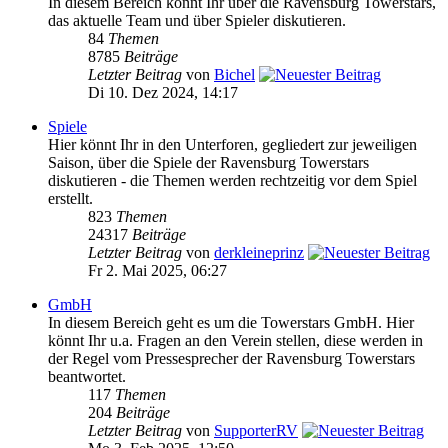
In diesem Bereich könnt Ihr über die Ravensburg Towerstars,
das aktuelle Team und über Spieler diskutieren.
84
Themen
8785
Beiträge
Letzter Beitrag
von
Bichel
Di 10. Dez 2024, 14:17
Spiele
Hier könnt Ihr in den Unterforen, gegliedert zur jeweiligen
Saison, über die Spiele der Ravensburg Towerstars
diskutieren - die Themen werden rechtzeitig vor dem Spiel
erstellt.
823
Themen
24317
Beiträge
Letzter Beitrag
von
derkleineprinz
Fr 2. Mai 2025, 06:27
GmbH
In diesem Bereich geht es um die Towerstars GmbH. Hier
könnt Ihr u.a. Fragen an den Verein stellen, diese werden in
der Regel vom Pressesprecher der Ravensburg Towerstars
beantwortet.
117
Themen
204
Beiträge
Letzter Beitrag
von
SupporterRV