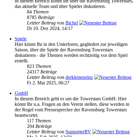
In diesem Bereich könnt Ihr über die Ravensburg Towerstars,
das aktuelle Team und über Spieler diskutieren.
84
Themen
8785
Beiträge
Letzter Beitrag
von
Bichel
Di 10. Dez 2024, 14:17
Spiele
Hier könnt Ihr in den Unterforen, gegliedert zur jeweiligen
Saison, über die Spiele der Ravensburg Towerstars
diskutieren - die Themen werden rechtzeitig vor dem Spiel
erstellt.
823
Themen
24317
Beiträge
Letzter Beitrag
von
derkleineprinz
Fr 2. Mai 2025, 06:27
GmbH
In diesem Bereich geht es um die Towerstars GmbH. Hier
könnt Ihr u.a. Fragen an den Verein stellen, diese werden in
der Regel vom Pressesprecher der Ravensburg Towerstars
beantwortet.
117
Themen
204
Beiträge
Letzter Beitrag
von
SupporterRV