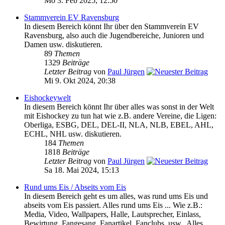
Mo 3. Feb 2025, 12:50
Stammverein EV Ravensburg
In diesem Bereich könnt Ihr über den Stammverein EV
Ravensburg, also auch die Jugendbereiche, Junioren und
Damen usw. diskutieren.
89
Themen
1329
Beiträge
Letzter Beitrag
von
Paul Jürgen
Mi 9. Okt 2024, 20:38
Eishockeywelt
In diesem Bereich könnt Ihr über alles was sonst in der Welt
mit Eishockey zu tun hat wie z.B. andere Vereine, die Ligen:
Oberliga, ESBG, DEL, DEL-II, NLA, NLB, EBEL, AHL,
ECHL, NHL usw. diskutieren.
184
Themen
1818
Beiträge
Letzter Beitrag
von
Paul Jürgen
Sa 18. Mai 2024, 15:13
Rund ums Eis / Abseits vom Eis
In diesem Bereich geht es um alles, was rund ums Eis und
abseits vom Eis passiert. Alles rund ums Eis ... Wie z.B.:
Media, Video, Wallpapers, Halle, Lautsprecher, Einlass,
Bewirtung, Fangesang, Fanartikel, Fanclubs, usw.. Alles