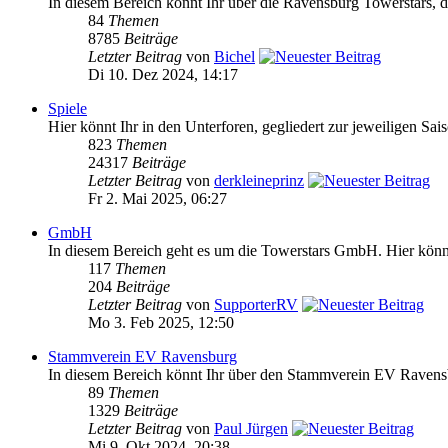
In diesem Bereich könnt Ihr über die Ravensburg Towerstars, da
84
Themen
8785
Beiträge
Letzter Beitrag
von
Bichel
Di 10. Dez 2024, 14:17
Spiele
Hier könnt Ihr in den Unterforen, gegliedert zur jeweiligen Sai
823
Themen
24317
Beiträge
Letzter Beitrag
von
derkleineprinz
Fr 2. Mai 2025, 06:27
GmbH
In diesem Bereich geht es um die Towerstars GmbH. Hier könnt 
117
Themen
204
Beiträge
Letzter Beitrag
von
SupporterRV
Mo 3. Feb 2025, 12:50
Stammverein EV Ravensburg
In diesem Bereich könnt Ihr über den Stammverein EV Ravensb
89
Themen
1329
Beiträge
Letzter Beitrag
von
Paul Jürgen
Mi 9. Okt 2024, 20:38