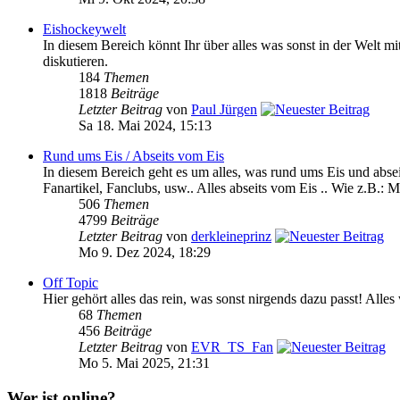
Eishockeywelt
In diesem Bereich könnt Ihr über alles was sonst in der We
diskutieren.
184
Themen
1818
Beiträge
Letzter Beitrag
von
Paul Jürgen
Sa 18. Mai 2024, 15:13
Rund ums Eis / Abseits vom Eis
In diesem Bereich geht es um alles, was rund ums Eis und absei
Fanartikel, Fanclubs, usw.. Alles abseits vom Eis .. Wie z.B.: M
506
Themen
4799
Beiträge
Letzter Beitrag
von
derkleineprinz
Mo 9. Dez 2024, 18:29
Off Topic
Hier gehört alles das rein, was sonst nirgends dazu passt! Alle
68
Themen
456
Beiträge
Letzter Beitrag
von
EVR_TS_Fan
Mo 5. Mai 2025, 21:31
Wer ist online?