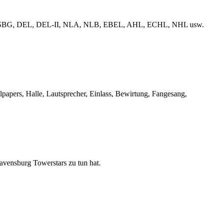
erliga, ESBG, DEL, DEL-II, NLA, NLB, EBEL, AHL, ECHL, NHL usw.
llpapers, Halle, Lautsprecher, Einlass, Bewirtung, Fangesang,
Ravensburg Towerstars zu tun hat.